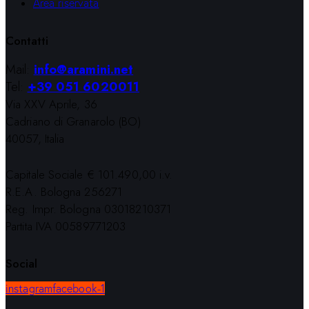
Area riservata
Contatti
Mail:
info@aramini.net
Tel:
+39 051 6020011
Via XXV Aprile, 36
Cadriano di Granarolo (BO)
40057, Italia
Capitale Sociale € 101.490,00 i.v.
R.E.A. Bologna 256271
Reg. Impr. Bologna 03018210371
Partita IVA 00589771203
Social
instagram
facebook-1