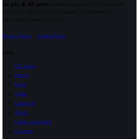
Da più di 40 anni
mettiamo passione ed innovazione
a servizio dell’esperienza maturata per trasmettervi i
valori della nostra tradizione.
Privacy Policy
–
Cookie Policy
Links
Chi siamo
Marchi
News
Video
Cataloghi
Artisti
Centri consigliati
Contatti