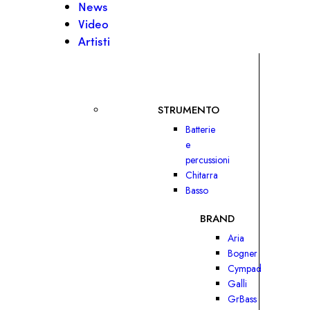
News
Video
Artisti
STRUMENTO
Batterie
e
percussioni
Chitarra
Basso
BRAND
Aria
Bogner
Cympad
Galli
GrBass