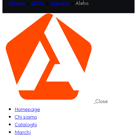
Ukulele
>
LEHO
>
Soprano
>
Aleho
Close
Homepage
Chi siamo
Cataloghi
Marchi