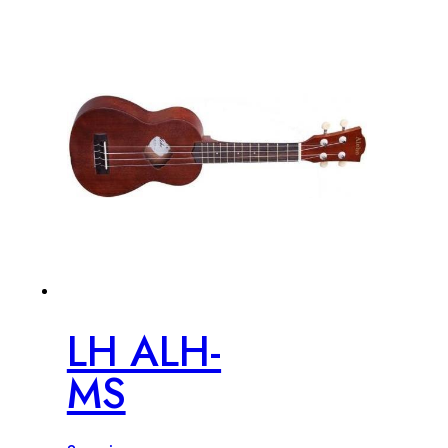
LH ALH-
MS