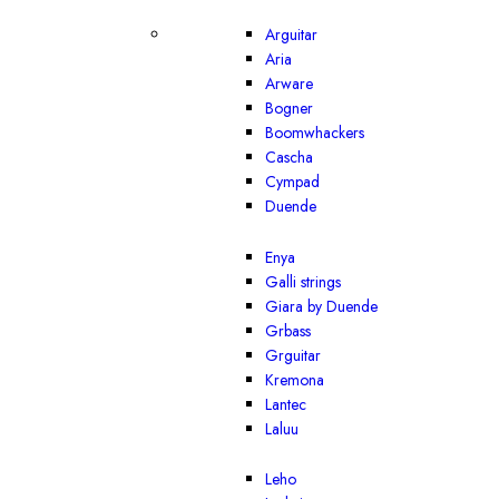
Arguitar
Aria
Arware
Bogner
Boomwhackers
Cascha
Cympad
Duende
Enya
Galli strings
Giara by Duende
Grbass
Grguitar
Kremona
Lantec
Laluu
Leho