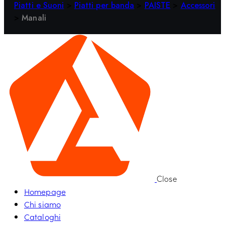
Piatti e Suoni
>
Piatti per banda
>
PAISTE
>
Accessori
>
Manali
Close
Homepage
Chi siamo
Cataloghi