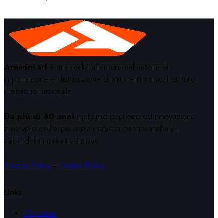
Aramini srl
è una realtà affermata nel settore di
importazione e distribuzione di strumenti musicali su tutto
il territorio nazionale.
Da più di 40 anni
mettiamo passione ed innovazione
a servizio dell’esperienza maturata per trasmettervi i
valori della nostra tradizione.
Privacy Policy
–
Cookie Policy
Links
Chi siamo