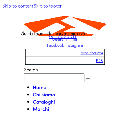
Skip to content
Skip to footer
Aramini s.r.l. / Importazione e distribuzione di strumenti musicali
051 6020011
info@aramini.net
Facebook
Instagram
Area riservata
B2B
Search
Home
Chi siamo
Cataloghi
Marchi