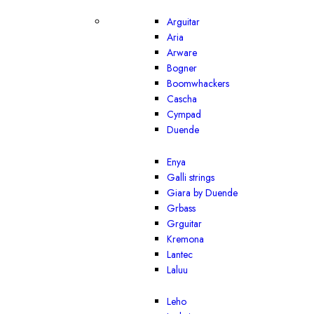
Arguitar
Aria
Arware
Bogner
Boomwhackers
Cascha
Cympad
Duende
Enya
Galli strings
Giara by Duende
Grbass
Grguitar
Kremona
Lantec
Laluu
Leho