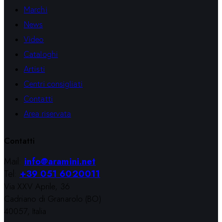
Marchi
News
Video
Cataloghi
Artisti
Centri consigliati
Contatti
Area riservata
Contatti
Mail:
info@aramini.net
Tel:
+39 051 6020011
Via XXV Aprile, 36
Cadriano di Granarolo (BO)
40057, Italia