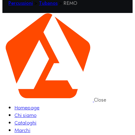
Percussioni
>
Tubanos
>
REMO
Close
Homepage
Chi siamo
Cataloghi
Marchi