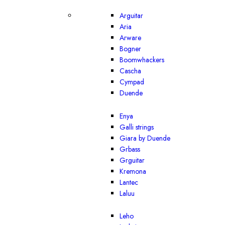
Arguitar
Aria
Arware
Bogner
Boomwhackers
Cascha
Cympad
Duende
Enya
Galli strings
Giara by Duende
Grbass
Grguitar
Kremona
Lantec
Laluu
Leho