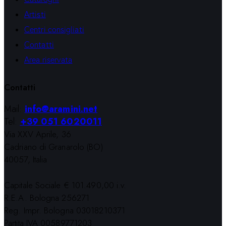
Artisti
Centri consigliati
Contatti
Area riservata
Contatti
Mail:
info@aramini.net
Tel:
+39 051 6020011
Via XXV Aprile, 36
Cadriano di Granarolo (BO)
40057, Italia
Capitale Sociale € 101.490,00 i.v.
R.E.A. Bologna 256271
Reg. Impr. Bologna 03018210371
Partita IVA 00589771203