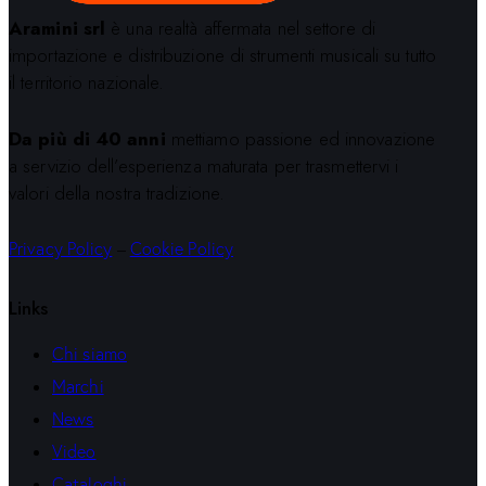
Aramini srl
è una realtà affermata nel settore di
importazione e distribuzione di strumenti musicali su tutto
il territorio nazionale.
Da più di 40 anni
mettiamo passione ed innovazione
a servizio dell’esperienza maturata per trasmettervi i
valori della nostra tradizione.
Privacy Policy
–
Cookie Policy
Links
Chi siamo
Marchi
News
Video
Cataloghi