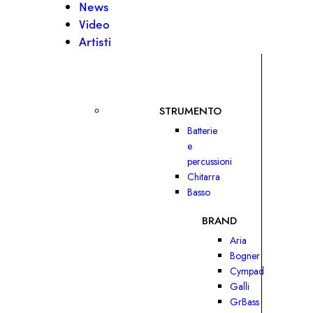
News
Video
Artisti
STRUMENTO
Batterie
e
percussioni
Chitarra
Basso
BRAND
Aria
Bogner
Cympad
Galli
GrBass