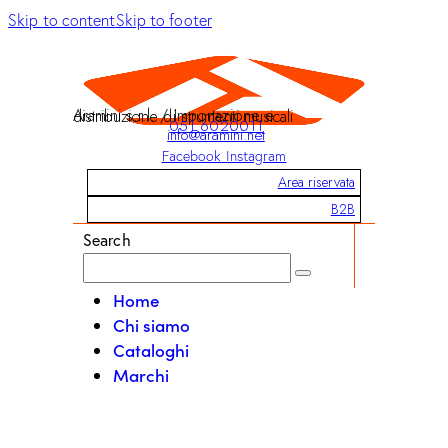
Skip to content
Skip to footer
Aramini s.r.l. / Importazione e distribuzione di strumenti musicali
051 6020011
info@aramini.net
Facebook
Instagram
Area riservata
B2B
Search
Home
Chi siamo
Cataloghi
Marchi