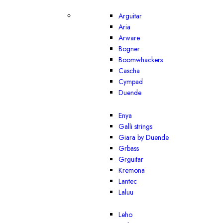
Arguitar
Aria
Arware
Bogner
Boomwhackers
Cascha
Cympad
Duende
Enya
Galli strings
Giara by Duende
Grbass
Grguitar
Kremona
Lantec
Laluu
Leho