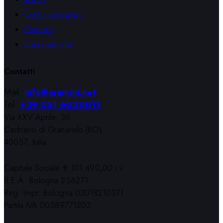
Centri consigliati
Contatti
Area riservata
Contatti
Mail:
info@aramini.net
Tel:
+39 051 6020011
Via XXV Aprile, 36
Cadriano di Granarolo (BO)
40057, Italia
Capitale Sociale € 101.490,00 i.v.
R.E.A. Bologna 256271
Reg. Impr. Bologna 03018210371
Partita IVA 00589771203