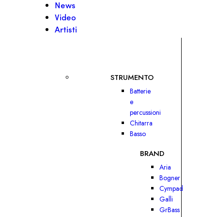
News
Video
Artisti
STRUMENTO
Batterie
e
percussioni
Chitarra
Basso
BRAND
Aria
Bogner
Cympad
Galli
GrBass