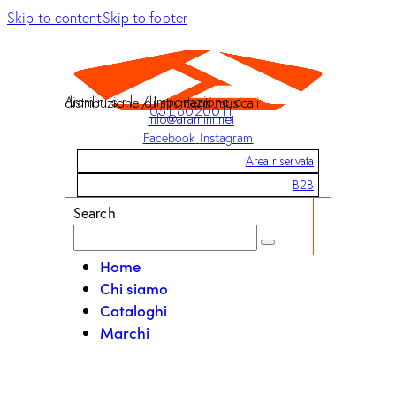
Skip to content
Skip to footer
Aramini s.r.l. / Importazione e distribuzione di strumenti musicali
051 6020011
info@aramini.net
Facebook
Instagram
Area riservata
B2B
Search
Home
Chi siamo
Cataloghi
Marchi