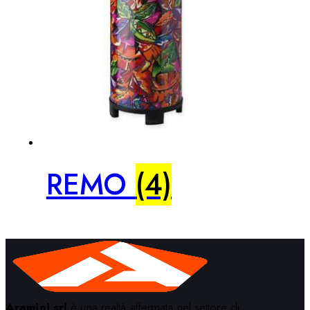
REMO
(4)
Aramini srl
è una realtà affermata nel settore di