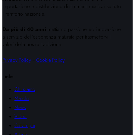
importazione e distribuzione di strumenti musicali su tutto
il territorio nazionale.
Da più di 40 anni
mettiamo passione ed innovazione
a servizio dell’esperienza maturata per trasmettervi i
valori della nostra tradizione.
Privacy Policy
–
Cookie Policy
Links
Chi siamo
Marchi
News
Video
Cataloghi
Artisti