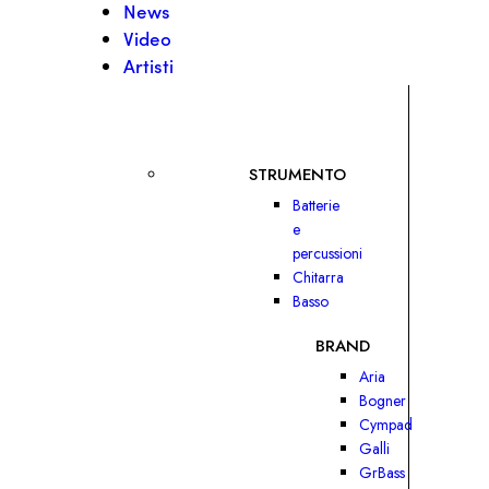
News
Video
Artisti
STRUMENTO
Batterie
e
percussioni
Chitarra
Basso
BRAND
Aria
Bogner
Cympad
Galli
GrBass