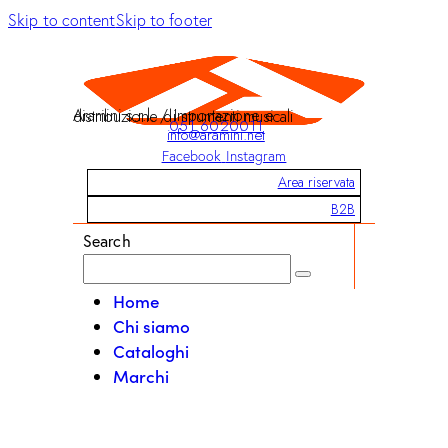
Skip to content
Skip to footer
Aramini s.r.l. / Importazione e distribuzione di strumenti musicali
051 6020011
info@aramini.net
Facebook
Instagram
Area riservata
B2B
Search
Home
Chi siamo
Cataloghi
Marchi