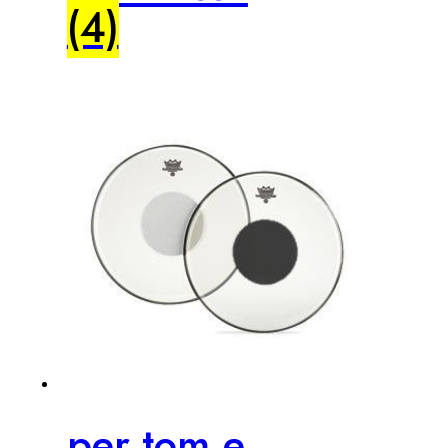
(4)
per tom e