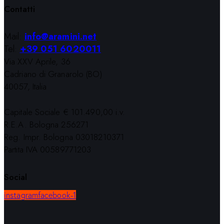
Contatti
Mail:
info@aramini.net
Tel:
+39 051 6020011
Via XXV Aprile, 36
Cadriano di Granarolo (BO)
40057, Italia
Capitale Sociale € 101.490,00 i.v.
R.E.A. Bologna 256271
Reg. Impr. Bologna 03018210371
Partita IVA 00589771203
Social
instagram
facebook-1