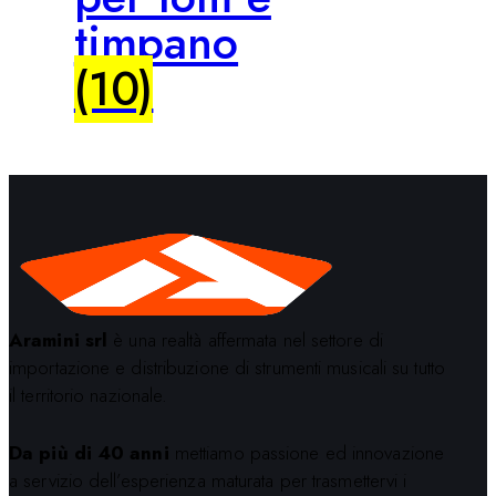
timpano
(10)
Aramini srl
è una realtà affermata nel settore di
importazione e distribuzione di strumenti musicali su tutto
il territorio nazionale.
Da più di 40 anni
mettiamo passione ed innovazione
a servizio dell’esperienza maturata per trasmettervi i