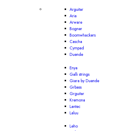
Arguitar
Aria
Arware
Bogner
Boomwhackers
Cascha
Cympad
Duende
Enya
Galli strings
Giara by Duende
Grbass
Grguitar
Kremona
Lantec
Laluu
Leho