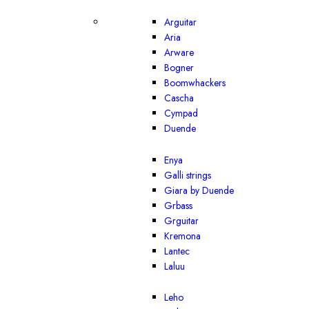
Arguitar
Aria
Arware
Bogner
Boomwhackers
Cascha
Cympad
Duende
Enya
Galli strings
Giara by Duende
Grbass
Grguitar
Kremona
Lantec
Laluu
Leho