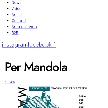
News
Video
Artisti
Contatti
Area riservata
B2B
instagram
facebook-1
Per Mandola
Filters