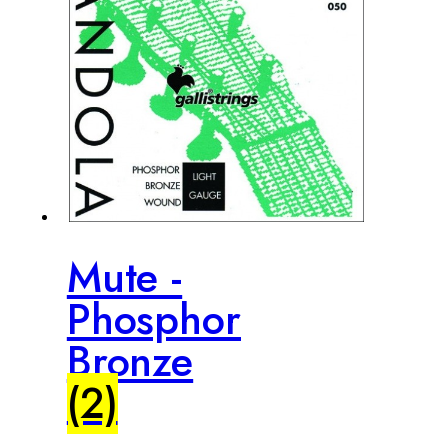
Mute -
Phosphor
Bronze
(2)