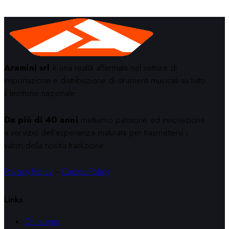
Aramini srl
è una realtà affermata nel settore di
importazione e distribuzione di strumenti musicali su tutto
il territorio nazionale.
Da più di 40 anni
mettiamo passione ed innovazione
a servizio dell’esperienza maturata per trasmettervi i
valori della nostra tradizione.
Privacy Policy
–
Cookie Policy
Links
Chi siamo