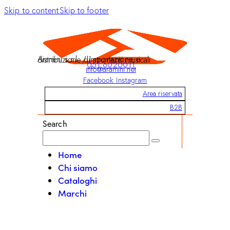
Skip to content
Skip to footer
Aramini s.r.l. / Importazione e distribuzione di strumenti musicali
051 6020011
info@aramini.net
Facebook
Instagram
Area riservata
B2B
Search
Home
Chi siamo
Cataloghi
Marchi