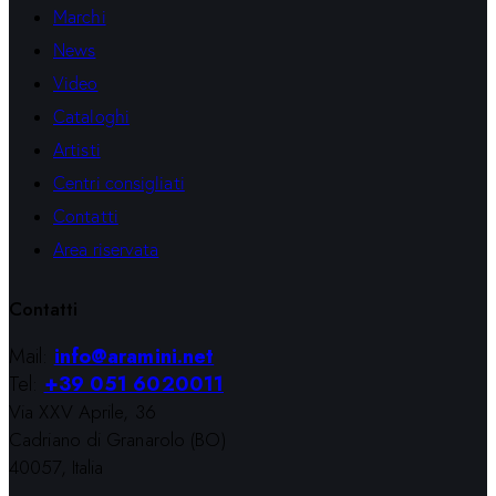
Marchi
News
Video
Cataloghi
Artisti
Centri consigliati
Contatti
Area riservata
Contatti
Mail:
info@aramini.net
Tel:
+39 051 6020011
Via XXV Aprile, 36
Cadriano di Granarolo (BO)
40057, Italia