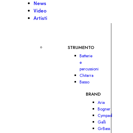
News
Video
Artisti
STRUMENTO
Batterie
e
percussioni
Chitarra
Basso
BRAND
Aria
Bogner
Cympad
Galli
GrBass