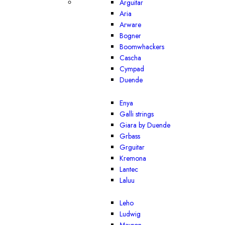
Arguitar
Aria
Arware
Bogner
Boomwhackers
Cascha
Cympad
Duende
Enya
Galli strings
Giara by Duende
Grbass
Grguitar
Kremona
Lantec
Laluu
Leho
Ludwig