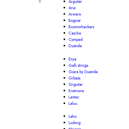
Arguitar
Aria
Arware
Bogner
Boomwhackers
Cascha
Cympad
Duende
Enya
Galli strings
Giara by Duende
Grbass
Grguitar
Kremona
Lantec
Laluu
Leho
Ludwig