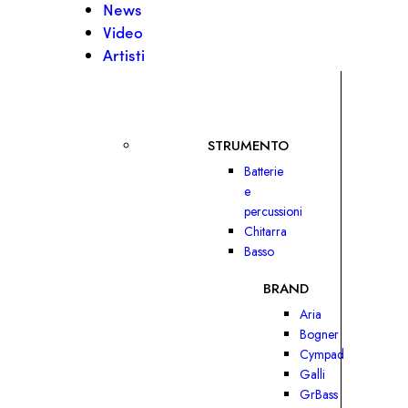
News
Video
Artisti
STRUMENTO
Batterie
e
percussioni
Chitarra
Basso
BRAND
Aria
Bogner
Cympad
Galli
GrBass