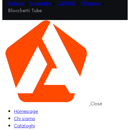
Rullanti
>
In metallo
>
LUDWIG
>
Alluminio
>
Blocchetti Tube
Close
Homepage
Chi siamo
Cataloghi