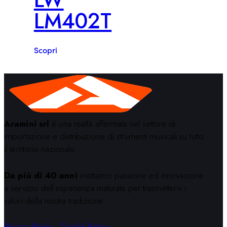
LM402T
Scopri
Aramini srl
è una realtà affermata nel settore di
importazione e distribuzione di strumenti musicali su tutto
il territorio nazionale.
Da più di 40 anni
mettiamo passione ed innovazione
a servizio dell’esperienza maturata per trasmettervi i
valori della nostra tradizione.
Privacy Policy
–
Cookie Policy