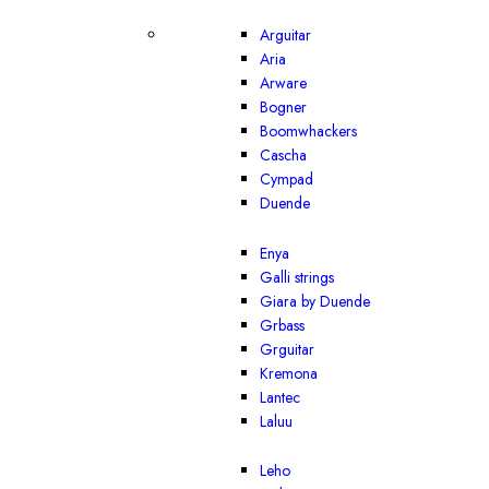
Arguitar
Aria
Arware
Bogner
Boomwhackers
Cascha
Cympad
Duende
Enya
Galli strings
Giara by Duende
Grbass
Grguitar
Kremona
Lantec
Laluu
Leho