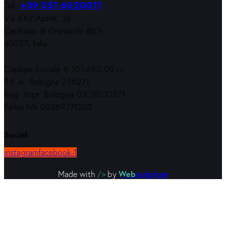
Tel:
+39 051 6020011
Via XXV Aprile, 36
Cadriano di Granarolo (BO)
40057, Italia
Capitale Sociale € 101.490,00 i.v.
R.E.A. Bologna 256271
Reg. Impr. Bologna 03018210371
Partita IVA 00589771203
Social
instagram
facebook-1
Web
scriptum
Made with
/>
by