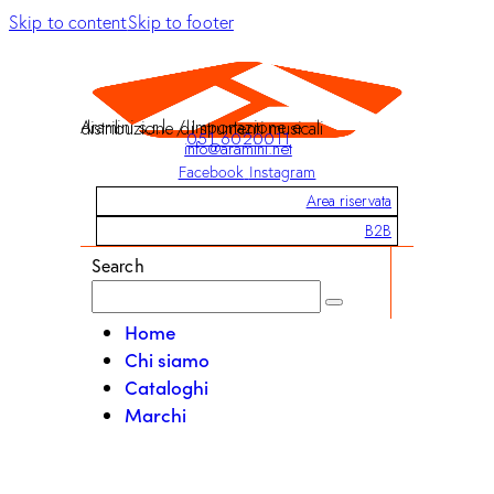
Skip to content
Skip to footer
Aramini s.r.l. / Importazione e distribuzione di strumenti musicali
051 6020011
info@aramini.net
Facebook
Instagram
Area riservata
B2B
Search
Home
Chi siamo
Cataloghi
Marchi