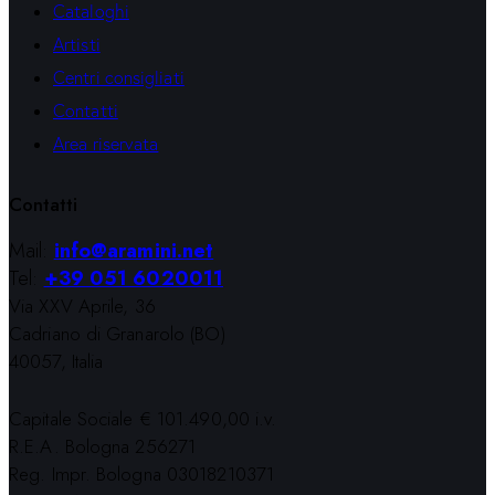
Cataloghi
Artisti
Centri consigliati
Contatti
Area riservata
Contatti
Mail:
info@aramini.net
Tel:
+39 051 6020011
Via XXV Aprile, 36
Cadriano di Granarolo (BO)
40057, Italia
Capitale Sociale € 101.490,00 i.v.
R.E.A. Bologna 256271
Reg. Impr. Bologna 03018210371