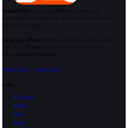
Aramini srl
è una realtà affermata nel settore di
importazione e distribuzione di strumenti musicali su tutto
il territorio nazionale.
Da più di 40 anni
mettiamo passione ed innovazione
a servizio dell’esperienza maturata per trasmettervi i
valori della nostra tradizione.
Privacy Policy
–
Cookie Policy
Links
Chi siamo
Marchi
News
Video