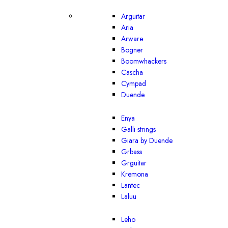
Arguitar
Aria
Arware
Bogner
Boomwhackers
Cascha
Cympad
Duende
Enya
Galli strings
Giara by Duende
Grbass
Grguitar
Kremona
Lantec
Laluu
Leho