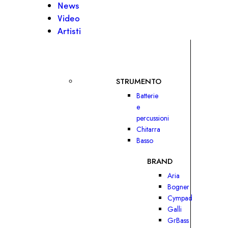
News
Video
Artisti
STRUMENTO
Batterie
e
percussioni
Chitarra
Basso
BRAND
Aria
Bogner
Cympad
Galli
GrBass