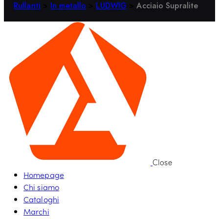
Rullanti
>
In metallo
>
LUDWIG
>
Acciaio Supralite
Close
Homepage
Chi siamo
Cataloghi
Marchi