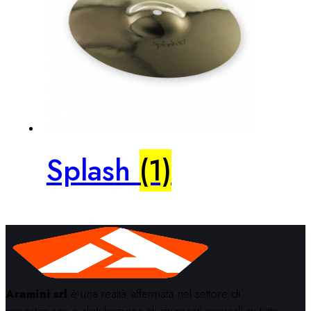
Splash
(1)
Aramini srl
è una realtà affermata nel settore di
importazione e distribuzione di strumenti musicali su tutto