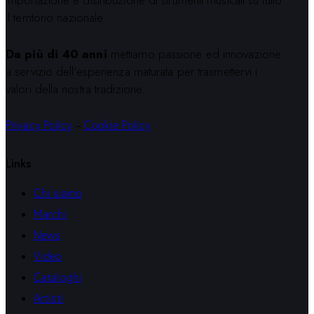
il territorio nazionale.
Da più di 40 anni
mettiamo passione ed innovazione
a servizio dell’esperienza maturata per trasmettervi i
valori della nostra tradizione.
Privacy Policy
–
Cookie Policy
Links
Chi siamo
Marchi
News
Video
Cataloghi
Artisti