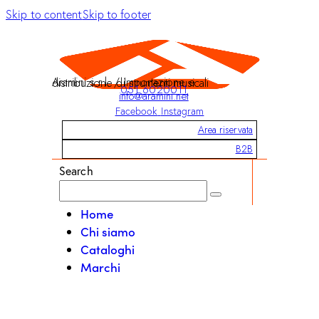
Skip to content
Skip to footer
Aramini s.r.l. / Importazione e distribuzione di strumenti musicali
051 6020011
info@aramini.net
Facebook
Instagram
Area riservata
B2B
Search
Home
Chi siamo
Cataloghi
Marchi