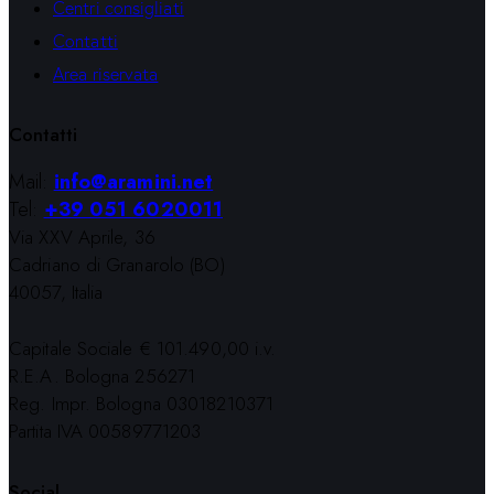
Centri consigliati
Contatti
Area riservata
Contatti
Mail:
info@aramini.net
Tel:
+39 051 6020011
Via XXV Aprile, 36
Cadriano di Granarolo (BO)
40057, Italia
Capitale Sociale € 101.490,00 i.v.
R.E.A. Bologna 256271
Reg. Impr. Bologna 03018210371
Partita IVA 00589771203
Social