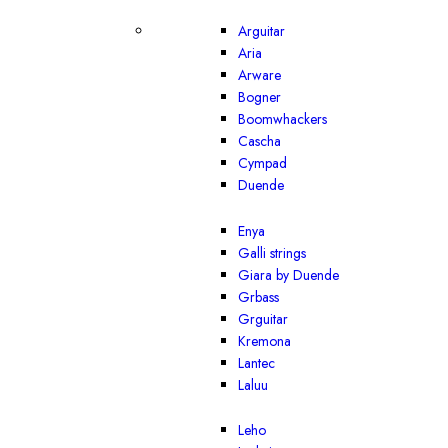
Arguitar
Aria
Arware
Bogner
Boomwhackers
Cascha
Cympad
Duende
Enya
Galli strings
Giara by Duende
Grbass
Grguitar
Kremona
Lantec
Laluu
Leho