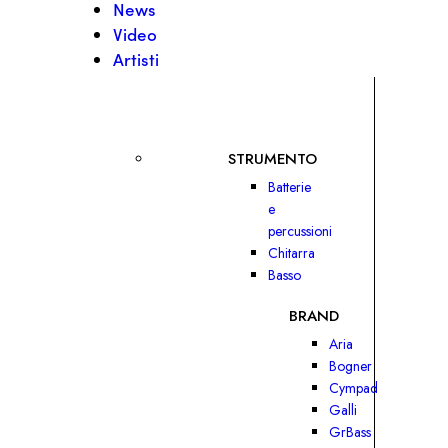
News
Video
Artisti
STRUMENTO
Batterie
e
percussioni
Chitarra
Basso
BRAND
Aria
Bogner
Cympad
Galli
GrBass