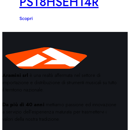
PST8HSEH14R
Scopri
Aramini srl
è una realtà affermata nel settore di
importazione e distribuzione di strumenti musicali su tutto
il territorio nazionale.
Da più di 40 anni
mettiamo passione ed innovazione
a servizio dell’esperienza maturata per trasmettervi i
valori della nostra tradizione.