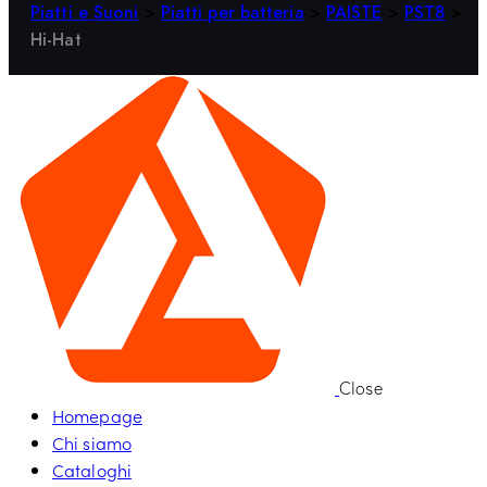
Piatti e Suoni
>
Piatti per batteria
>
PAISTE
>
PST8
>
Hi-Hat
Close
Homepage
Chi siamo
Cataloghi