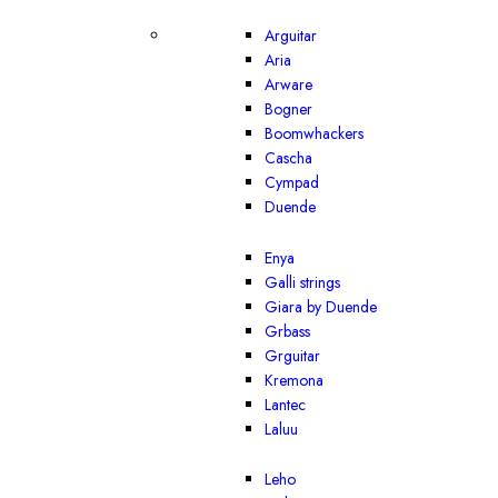
Arguitar
Aria
Arware
Bogner
Boomwhackers
Cascha
Cympad
Duende
Enya
Galli strings
Giara by Duende
Grbass
Grguitar
Kremona
Lantec
Laluu
Leho