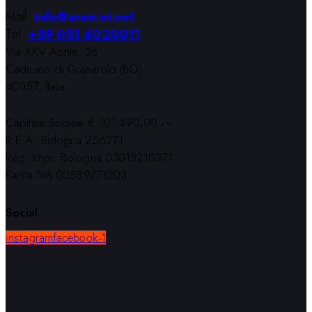
Mail:
info@aramini.net
Tel:
+39 051 6020011
Via XXV Aprile, 36
Cadriano di Granarolo (BO)
40057, Italia
Capitale Sociale € 101.490,00 i.v.
R.E.A. Bologna 256271
Reg. Impr. Bologna 03018210371
Partita IVA 00589771203
Social
instagram
facebook-1