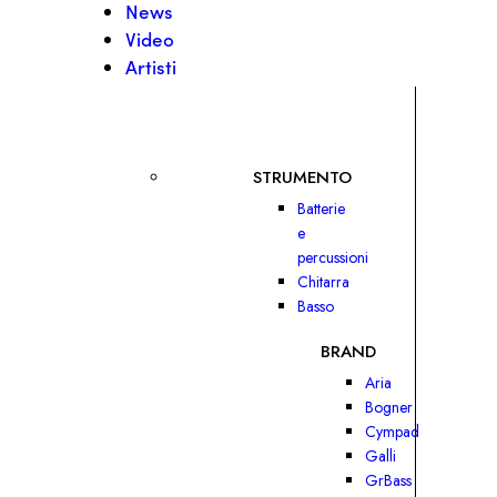
News
Video
Artisti
STRUMENTO
Batterie
e
percussioni
Chitarra
Basso
BRAND
Aria
Bogner
Cympad
Galli
GrBass