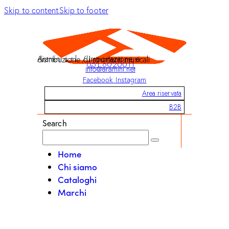
Skip to content
Skip to footer
Aramini s.r.l. / Importazione e distribuzione di strumenti musicali
051 6020011
info@aramini.net
Facebook
Instagram
Area riservata
B2B
Search
Home
Chi siamo
Cataloghi
Marchi