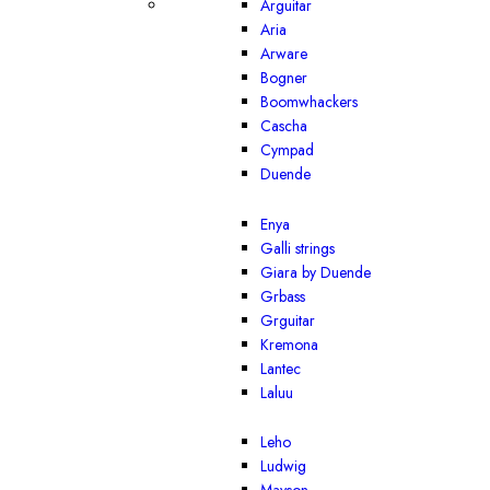
Arguitar
Aria
Arware
Bogner
Boomwhackers
Cascha
Cympad
Duende
Enya
Galli strings
Giara by Duende
Grbass
Grguitar
Kremona
Lantec
Laluu
Leho
Ludwig