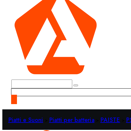
Piatti e Suoni
Piatti per batteria
PAISTE
P
>
>
>