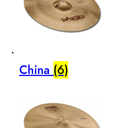
China
(6)