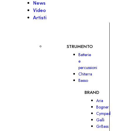
News
Video
Artisti
STRUMENTO
Batterie
e
percussioni
Chitarra
Basso
BRAND
Aria
Bogner
Cympad
Galli
GrBass