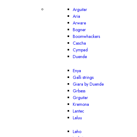
Arguitar
Aria
Arware
Bogner
Boomwhackers
Cascha
Cympad
Duende
Enya
Galli strings
Giara by Duende
Grbass
Grguitar
Kremona
Lantec
Laluu
Leho