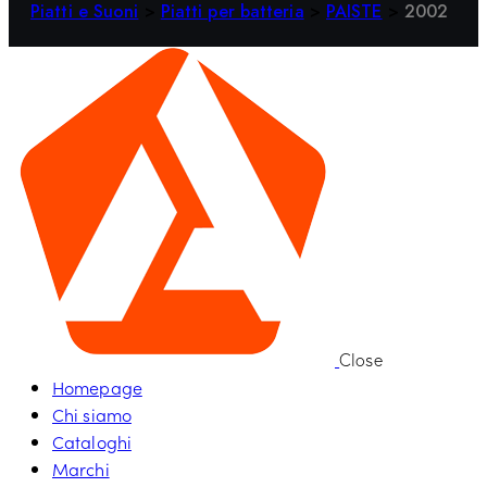
Piatti e Suoni
>
Piatti per batteria
>
PAISTE
>
2002
Close
Homepage
Chi siamo
Cataloghi
Marchi