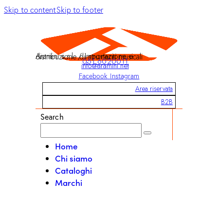
Skip to content
Skip to footer
Aramini s.r.l. / Importazione e distribuzione di strumenti musicali
051 6020011
info@aramini.net
Facebook
Instagram
Area riservata
B2B
Search
Home
Chi siamo
Cataloghi
Marchi