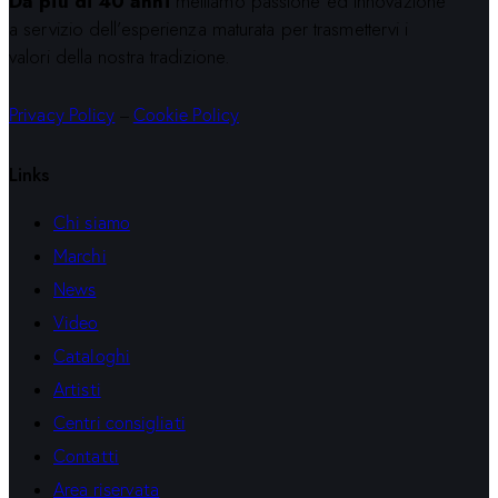
Da più di 40 anni
mettiamo passione ed innovazione
a servizio dell’esperienza maturata per trasmettervi i
valori della nostra tradizione.
Privacy Policy
–
Cookie Policy
Links
Chi siamo
Marchi
News
Video
Cataloghi
Artisti
Centri consigliati
Contatti
Area riservata