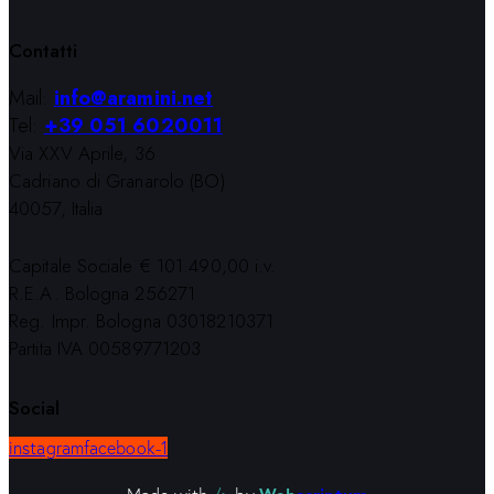
Contatti
Mail:
info@aramini.net
Tel:
+39 051 6020011
Via XXV Aprile, 36
Cadriano di Granarolo (BO)
40057, Italia
Capitale Sociale € 101.490,00 i.v.
R.E.A. Bologna 256271
Reg. Impr. Bologna 03018210371
Partita IVA 00589771203
Social
instagram
facebook-1