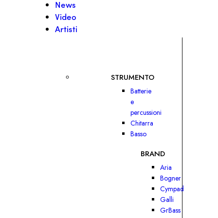
News
Video
Artisti
STRUMENTO
Batterie
e
percussioni
Chitarra
Basso
BRAND
Aria
Bogner
Cympad
Galli
GrBass