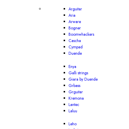
Arguitar
Aria
Arware
Bogner
Boomwhackers
Cascha
Cympad
Duende
Enya
Galli strings
Giara by Duende
Grbass
Grguitar
Kremona
Lantec
Laluu
Leho