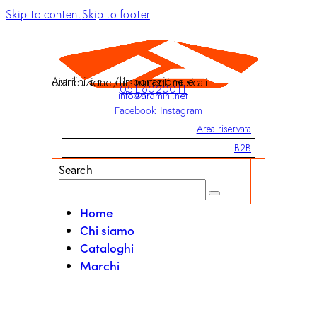
Skip to content
Skip to footer
Aramini s.r.l. / Importazione e distribuzione di strumenti musicali
051 6020011
info@aramini.net
Facebook
Instagram
Area riservata
B2B
Search
Home
Chi siamo
Cataloghi
Marchi