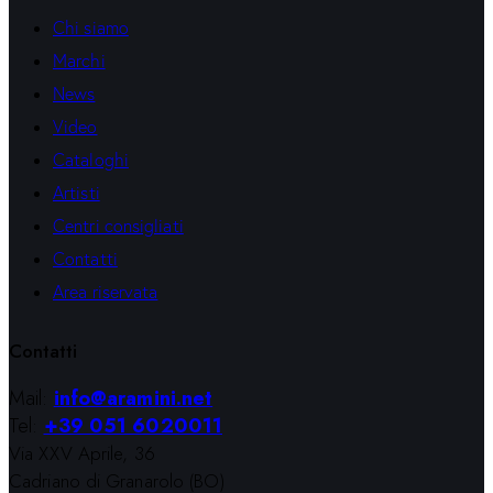
Chi siamo
Marchi
News
Video
Cataloghi
Artisti
Centri consigliati
Contatti
Area riservata
Contatti
Mail:
info@aramini.net
Tel:
+39 051 6020011
Via XXV Aprile, 36
Cadriano di Granarolo (BO)