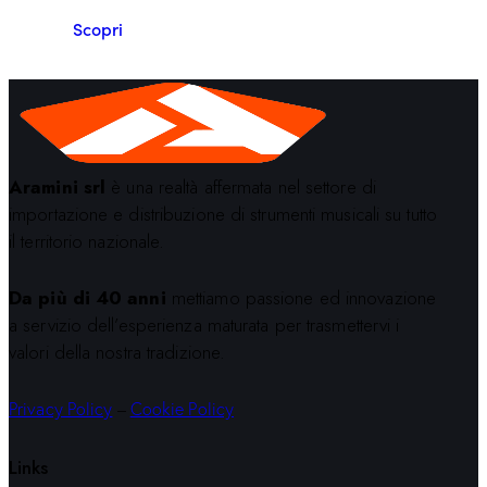
Scopri
Aramini srl
è una realtà affermata nel settore di
importazione e distribuzione di strumenti musicali su tutto
il territorio nazionale.
Da più di 40 anni
mettiamo passione ed innovazione
a servizio dell’esperienza maturata per trasmettervi i
valori della nostra tradizione.
Privacy Policy
–
Cookie Policy
Links