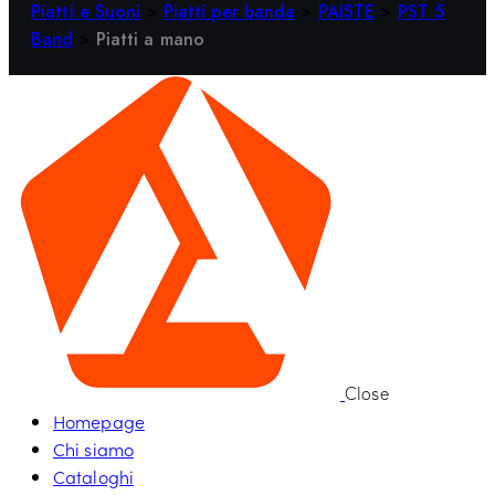
Piatti e Suoni
>
Piatti per banda
>
PAISTE
>
PST 5
Band
>
Piatti a mano
Close
Homepage
Chi siamo
Cataloghi