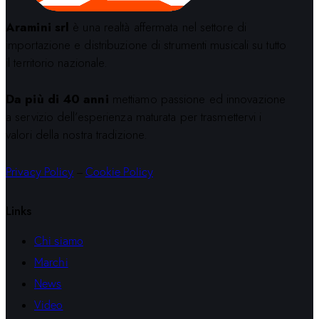
Aramini srl
è una realtà affermata nel settore di
importazione e distribuzione di strumenti musicali su tutto
il territorio nazionale.
Da più di 40 anni
mettiamo passione ed innovazione
a servizio dell’esperienza maturata per trasmettervi i
valori della nostra tradizione.
Privacy Policy
–
Cookie Policy
Links
Chi siamo
Marchi
News
Video