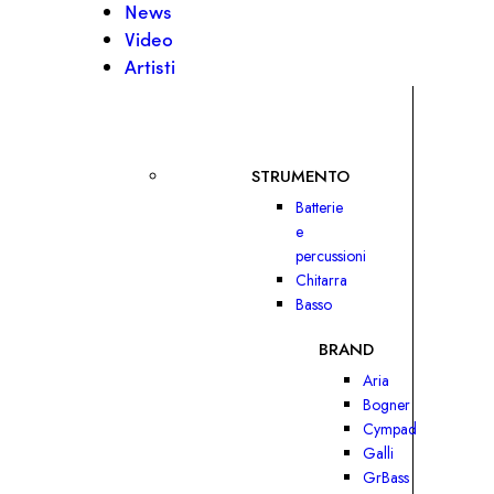
News
Video
Artisti
STRUMENTO
Batterie
e
percussioni
Chitarra
Basso
BRAND
Aria
Bogner
Cympad
Galli
GrBass