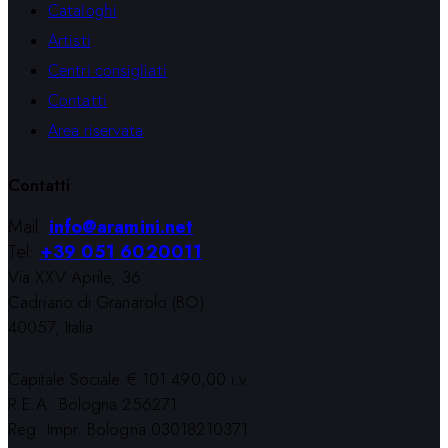
Cataloghi
Artisti
Centri consigliati
Contatti
Area riservata
Contatti
Mail:
info@aramini.net
Tel:
+39 051 6020011
Via XXV Aprile, 36
Cadriano di Granarolo (BO)
40057, Italia
Capitale Sociale € 101.490,00 i.v.
R.E.A. Bologna 256271
Reg. Impr. Bologna 03018210371