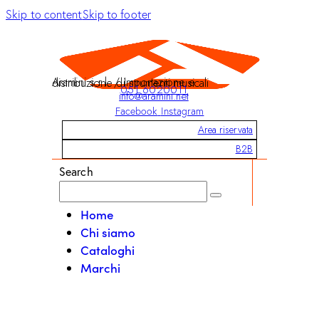
Skip to content
Skip to footer
Aramini s.r.l. / Importazione e distribuzione di strumenti musicali
051 6020011
info@aramini.net
Facebook
Instagram
Area riservata
B2B
Search
Home
Chi siamo
Cataloghi
Marchi