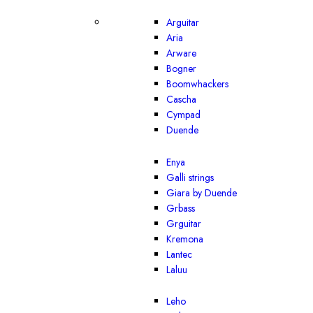
Arguitar
Aria
Arware
Bogner
Boomwhackers
Cascha
Cympad
Duende
Enya
Galli strings
Giara by Duende
Grbass
Grguitar
Kremona
Lantec
Laluu
Leho