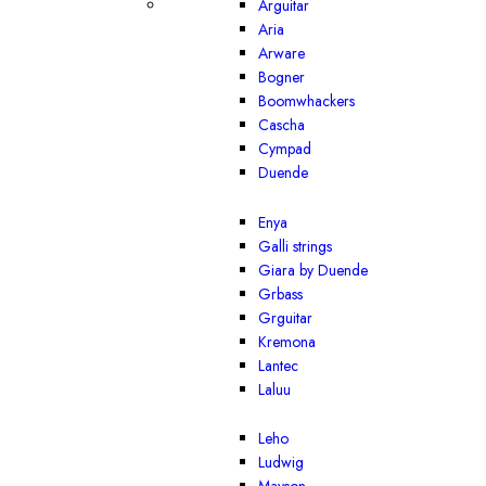
Arguitar
Aria
Arware
Bogner
Boomwhackers
Cascha
Cympad
Duende
Enya
Galli strings
Giara by Duende
Grbass
Grguitar
Kremona
Lantec
Laluu
Leho
Ludwig