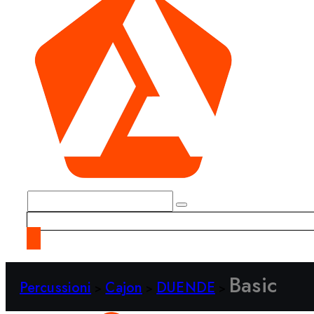
Basic
Percussioni
Cajon
DUENDE
>
>
>