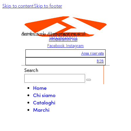
Skip to content
Skip to footer
Aramini s.r.l. / Importazione e distribuzione di strumenti musicali
051 6020011
info@aramini.net
Facebook
Instagram
Area riservata
B2B
Search
Home
Chi siamo
Cataloghi
Marchi