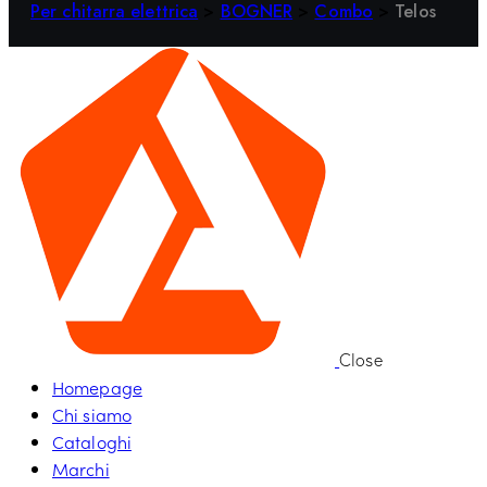
Per chitarra elettrica
>
BOGNER
>
Combo
>
Telos
Close
Homepage
Chi siamo
Cataloghi
Marchi