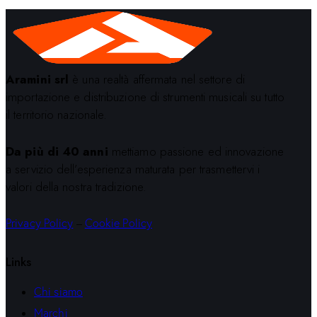
Aramini srl
è una realtà affermata nel settore di
importazione e distribuzione di strumenti musicali su tutto
il territorio nazionale.
Da più di 40 anni
mettiamo passione ed innovazione
a servizio dell’esperienza maturata per trasmettervi i
valori della nostra tradizione.
Privacy Policy
–
Cookie Policy
Links
Chi siamo
Marchi