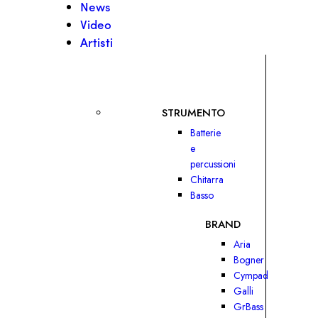
News
Video
Artisti
STRUMENTO
Batterie
e
percussioni
Chitarra
Basso
BRAND
Aria
Bogner
Cympad
Galli
GrBass