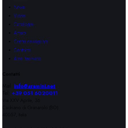
News
Video
Cataloghi
Artisti
Centri consigliati
Contatti
Area riservata
Contatti
Mail:
info@aramini.net
Tel:
+39 051 6020011
Via XXV Aprile, 36
Cadriano di Granarolo (BO)
40057, Italia