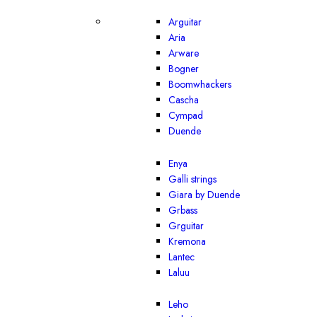
Arguitar
Aria
Arware
Bogner
Boomwhackers
Cascha
Cympad
Duende
Enya
Galli strings
Giara by Duende
Grbass
Grguitar
Kremona
Lantec
Laluu
Leho