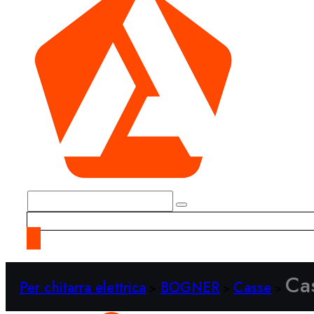
Ca
Per chitarra elettrica
BOGNER
Casse
>
>
>