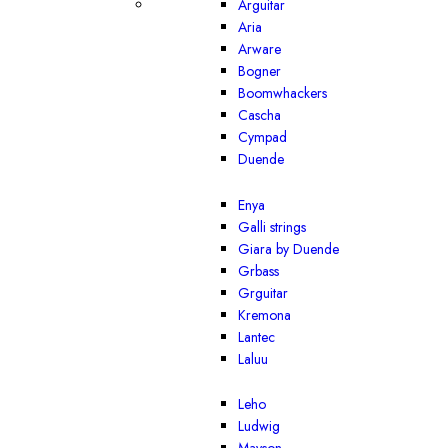
Arguitar
Aria
Arware
Bogner
Boomwhackers
Cascha
Cympad
Duende
Enya
Galli strings
Giara by Duende
Grbass
Grguitar
Kremona
Lantec
Laluu
Leho
Ludwig