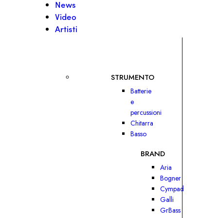
News
Video
Artisti
STRUMENTO
Batterie
e
percussioni
Chitarra
Basso
BRAND
Aria
Bogner
Cympad
Galli
GrBass