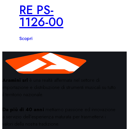
RE PS-
1126-00
Scopri
Aramini srl
è una realtà affermata nel settore di
importazione e distribuzione di strumenti musicali su tutto
il territorio nazionale.
Da più di 40 anni
mettiamo passione ed innovazione
a servizio dell’esperienza maturata per trasmettervi i
valori della nostra tradizione.