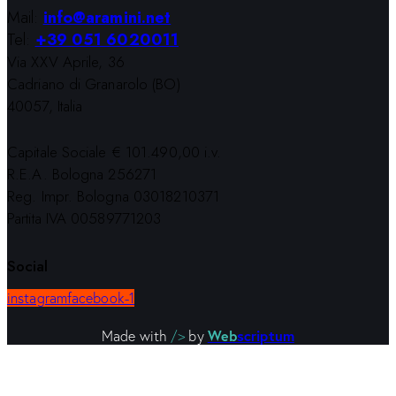
Mail:
info@aramini.net
Tel:
+39 051 6020011
Via XXV Aprile, 36
Cadriano di Granarolo (BO)
40057, Italia
Capitale Sociale € 101.490,00 i.v.
R.E.A. Bologna 256271
Reg. Impr. Bologna 03018210371
Partita IVA 00589771203
Social
instagram
facebook-1
Web
scriptum
Made with
/>
by