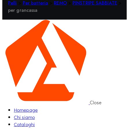
Pelli
>
Per batteria
>
REMO
>
PINSTRIPE SABBIATE
>
per grancassa
Close
Homepage
Chi siamo
Cataloghi