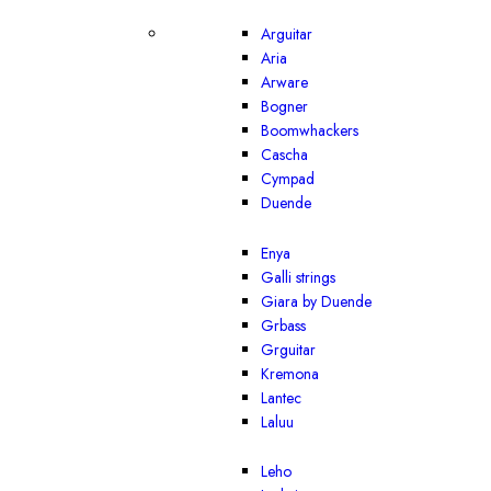
Arguitar
Aria
Arware
Bogner
Boomwhackers
Cascha
Cympad
Duende
Enya
Galli strings
Giara by Duende
Grbass
Grguitar
Kremona
Lantec
Laluu
Leho