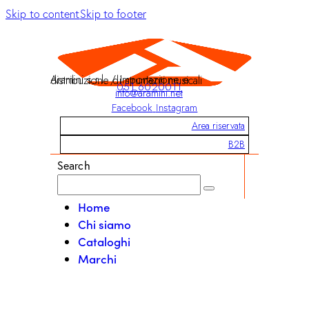
Skip to content
Skip to footer
Aramini s.r.l. / Importazione e distribuzione di strumenti musicali
051 6020011
info@aramini.net
Facebook
Instagram
Area riservata
B2B
Search
Home
Chi siamo
Cataloghi
Marchi