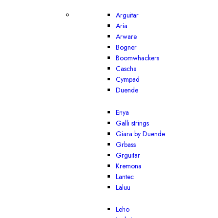
Arguitar
Aria
Arware
Bogner
Boomwhackers
Cascha
Cympad
Duende
Enya
Galli strings
Giara by Duende
Grbass
Grguitar
Kremona
Lantec
Laluu
Leho