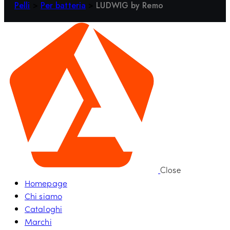
Pelli
>
Per batteria
>
LUDWIG by Remo
Close
Homepage
Chi siamo
Cataloghi
Marchi