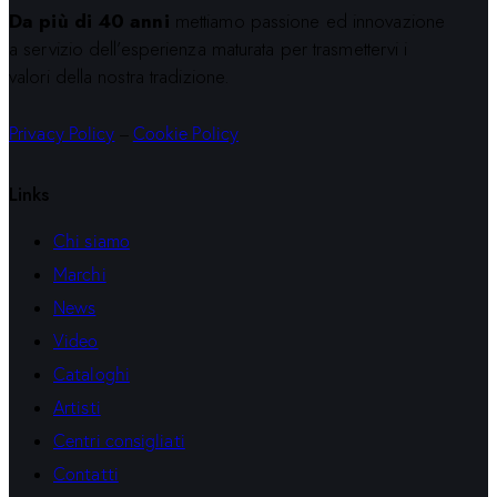
Da più di 40 anni
mettiamo passione ed innovazione
a servizio dell’esperienza maturata per trasmettervi i
valori della nostra tradizione.
Privacy Policy
–
Cookie Policy
Links
Chi siamo
Marchi
News
Video
Cataloghi
Artisti
Centri consigliati
Contatti