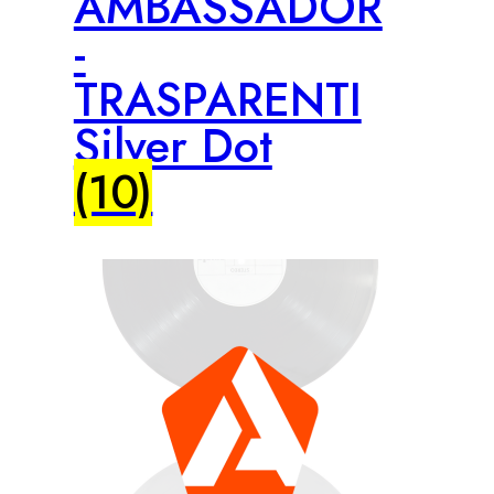
AMBASSADOR
-
TRASPARENTI
Silver Dot
(10)