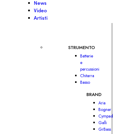
News
Video
Artisti
STRUMENTO
Batterie
e
percussioni
Chitarra
Basso
BRAND
Aria
Bogner
Cympad
Galli
GrBass