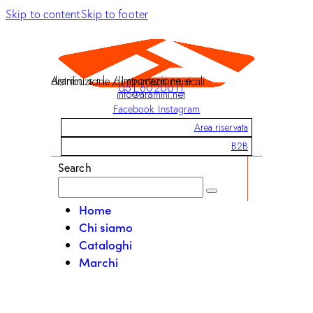
Skip to content
Skip to footer
Aramini s.r.l. / Importazione e distribuzione di strumenti musicali
051 6020011
info@aramini.net
Facebook
Instagram
Area riservata
B2B
Search
Home
Chi siamo
Cataloghi
Marchi