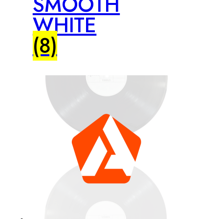
SMOOTH
WHITE
(8)