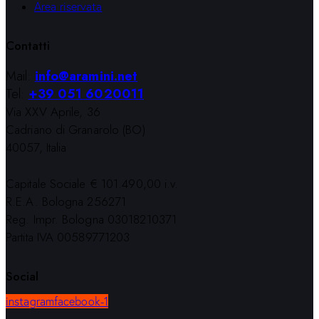
Area riservata
Contatti
Mail:
info@aramini.net
Tel:
+39 051 6020011
Via XXV Aprile, 36
Cadriano di Granarolo (BO)
40057, Italia
Capitale Sociale € 101.490,00 i.v.
R.E.A. Bologna 256271
Reg. Impr. Bologna 03018210371
Partita IVA 00589771203
Social
instagram
facebook-1