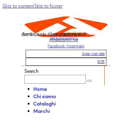
Skip to content
Skip to footer
Aramini s.r.l. / Importazione e distribuzione di strumenti musicali
051 6020011
info@aramini.net
Facebook
Instagram
Area riservata
B2B
Search
Home
Chi siamo
Cataloghi
Marchi