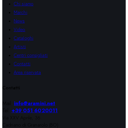
Chi siamo
Marchi
News
Video
Cataloghi
Artisti
Centri consigliati
Contatti
Area riservata
Contatti
Mail:
info@aramini.net
Tel:
+39 051 6020011
Via XXV Aprile, 36
Cadriano di Granarolo (BO)