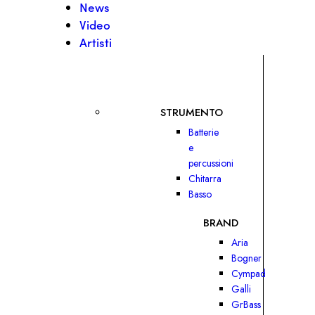
News
Video
Artisti
STRUMENTO
Batterie
e
percussioni
Chitarra
Basso
BRAND
Aria
Bogner
Cympad
Galli
GrBass