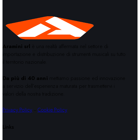
Aramini srl
è una realtà affermata nel settore di
importazione e distribuzione di strumenti musicali su tutto
il territorio nazionale.
Da più di 40 anni
mettiamo passione ed innovazione
a servizio dell’esperienza maturata per trasmettervi i
valori della nostra tradizione.
Privacy Policy
–
Cookie Policy
Links