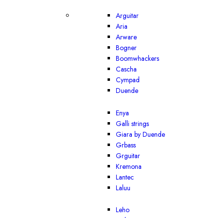
Arguitar
Aria
Arware
Bogner
Boomwhackers
Cascha
Cympad
Duende
Enya
Galli strings
Giara by Duende
Grbass
Grguitar
Kremona
Lantec
Laluu
Leho