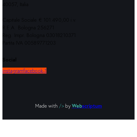
40057, Italia
Capitale Sociale € 101.490,00 i.v.
R.E.A. Bologna 256271
Reg. Impr. Bologna 03018210371
Partita IVA 00589771203
Social
instagram
facebook-1
Web
scriptum
Made with
/>
by