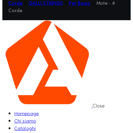
Corde
>
GALLI STRINGS
>
Per Banjo
>
Mute - 4
Corde
Close
Homepage
Chi siamo
Cataloghi