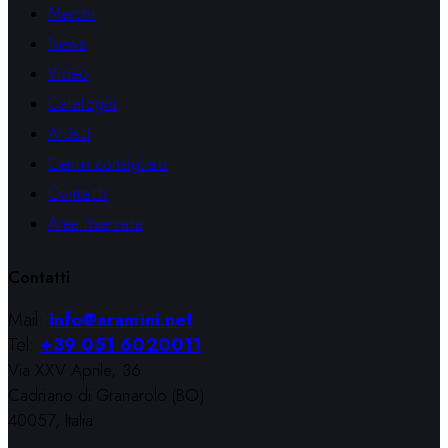
Marchi
News
Video
Cataloghi
Artisti
Centri consigliati
Contatti
Area riservata
Contatti
Mail:
info@aramini.net
Tel:
+39 051 6020011
Via XXV Aprile, 36
Cadriano di Granarolo (BO)
40057, Italia