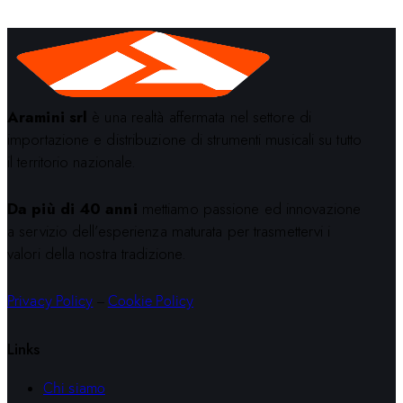
Aramini srl
è una realtà affermata nel settore di
importazione e distribuzione di strumenti musicali su tutto
il territorio nazionale.
Da più di 40 anni
mettiamo passione ed innovazione
a servizio dell’esperienza maturata per trasmettervi i
valori della nostra tradizione.
Privacy Policy
–
Cookie Policy
Links
Chi siamo