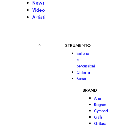
News
Video
Artisti
STRUMENTO
Batterie
e
percussioni
Chitarra
Basso
BRAND
Aria
Bogner
Cympad
Galli
GrBass