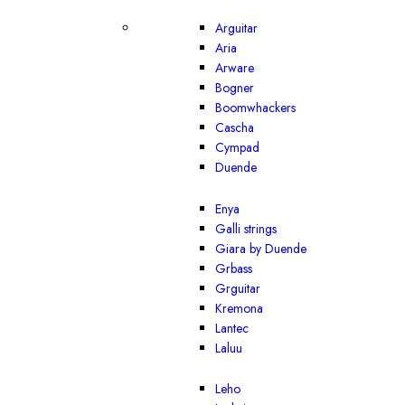
Arguitar
Aria
Arware
Bogner
Boomwhackers
Cascha
Cympad
Duende
Enya
Galli strings
Giara by Duende
Grbass
Grguitar
Kremona
Lantec
Laluu
Leho