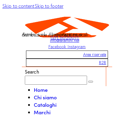
Skip to content
Skip to footer
Aramini s.r.l. / Importazione e distribuzione di strumenti musicali
051 6020011
info@aramini.net
Facebook
Instagram
Area riservata
B2B
Search
Home
Chi siamo
Cataloghi
Marchi