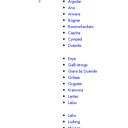
Arguitar
Aria
Arware
Bogner
Boomwhackers
Cascha
Cympad
Duende
Enya
Galli strings
Giara by Duende
Grbass
Grguitar
Kremona
Lantec
Laluu
Leho
Ludwig