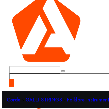
Corde
GALLI STRINGS
Folklore Instrumen
>
>