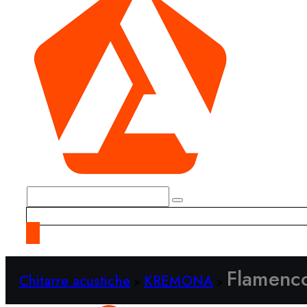
Flamenc
Chitarre acustiche
KREMONA
>
>