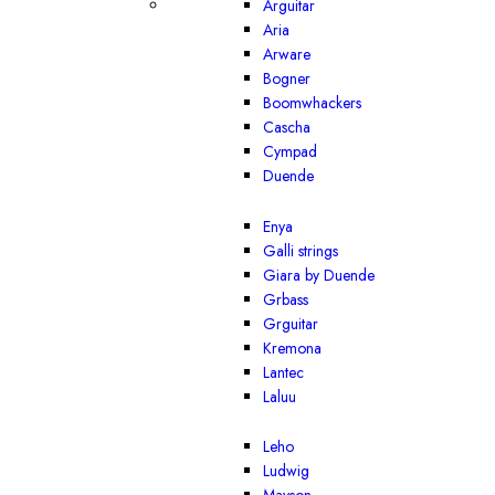
Arguitar
Aria
Arware
Bogner
Boomwhackers
Cascha
Cympad
Duende
Enya
Galli strings
Giara by Duende
Grbass
Grguitar
Kremona
Lantec
Laluu
Leho
Ludwig