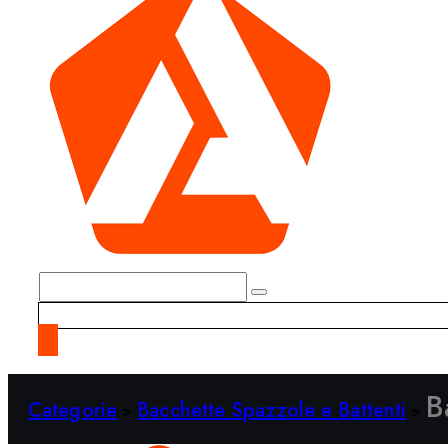
B
Categorie
Bacchette Spazzole e Battenti
>
>