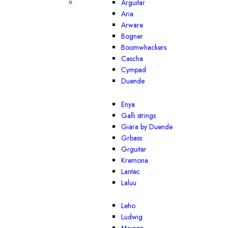
Arguitar
Aria
Arware
Bogner
Boomwhackers
Cascha
Cympad
Duende
Enya
Galli strings
Giara by Duende
Grbass
Grguitar
Kremona
Lantec
Laluu
Leho
Ludwig