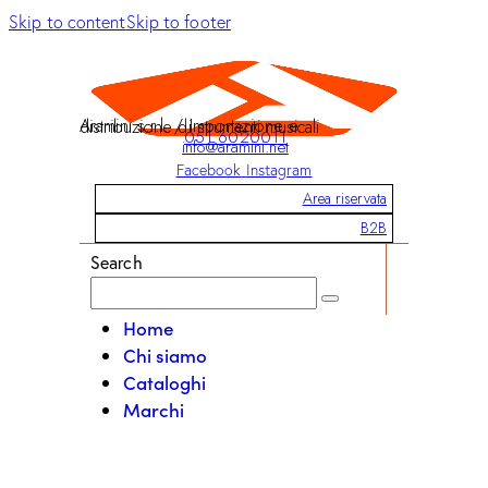
Skip to content
Skip to footer
Aramini s.r.l. / Importazione e distribuzione di strumenti musicali
051 6020011
info@aramini.net
Facebook
Instagram
Area riservata
B2B
Search
Home
Chi siamo
Cataloghi
Marchi