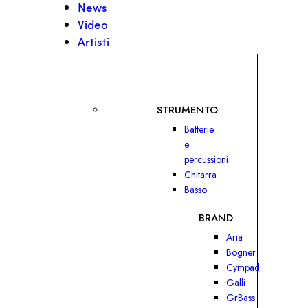
News
Video
Artisti
STRUMENTO
Batterie
e
percussioni
Chitarra
Basso
BRAND
Aria
Bogner
Cympad
Galli
GrBass