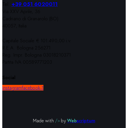
Tel:
+39 051 6020011
Via XXV Aprile, 36
Cadriano di Granarolo (BO)
40057, Italia
Capitale Sociale € 101.490,00 i.v.
R.E.A. Bologna 256271
Reg. Impr. Bologna 03018210371
Partita IVA 00589771203
Social
instagram
facebook-1
Web
scriptum
Made with
/>
by