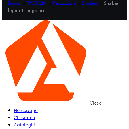
Brand
>
TYCOON
>
Percussioni
>
Shakers
>
Shaker
legno triangolari
Close
Homepage
Chi siamo
Cataloghi