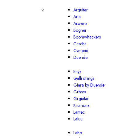
Arguitar
Aria
Arware
Bogner
Boomwhackers
Cascha
Cympad
Duende
Enya
Galli strings
Giara by Duende
Grbass
Grguitar
Kremona
Lantec
Laluu
Leho