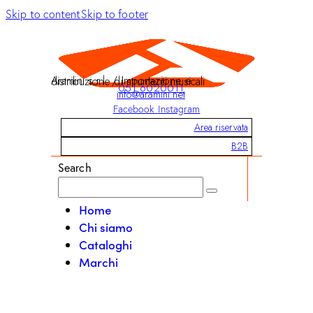
Skip to content
Skip to footer
Aramini s.r.l. / Importazione e distribuzione di strumenti musicali
051 6020011
info@aramini.net
Facebook
Instagram
Area riservata
B2B
Search
Home
Chi siamo
Cataloghi
Marchi