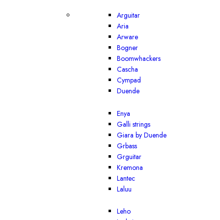
Arguitar
Aria
Arware
Bogner
Boomwhackers
Cascha
Cympad
Duende
Enya
Galli strings
Giara by Duende
Grbass
Grguitar
Kremona
Lantec
Laluu
Leho