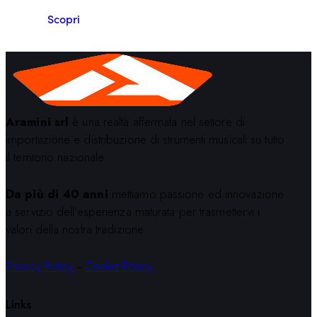
Scopri
Aramini srl
è una realtà affermata nel settore di
importazione e distribuzione di strumenti musicali su tutto
il territorio nazionale.
Da più di 40 anni
mettiamo passione ed innovazione
a servizio dell’esperienza maturata per trasmettervi i
valori della nostra tradizione.
Privacy Policy
–
Cookie Policy
Links