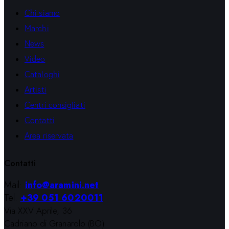
Chi siamo
Marchi
News
Video
Cataloghi
Artisti
Centri consigliati
Contatti
Area riservata
Contatti
Mail:
info@aramini.net
Tel:
+39 051 6020011
Via XXV Aprile, 36
Cadriano di Granarolo (BO)