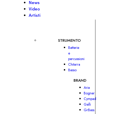
News
Video
Artisti
STRUMENTO
Batterie
e
percussioni
Chitarra
Basso
BRAND
Aria
Bogner
Cympad
Galli
GrBass