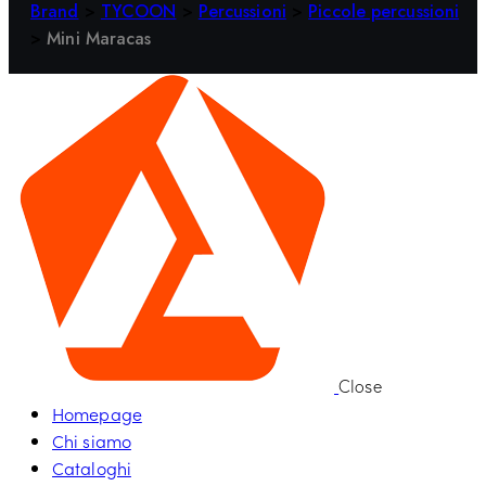
Brand
>
TYCOON
>
Percussioni
>
Piccole percussioni
>
Mini Maracas
Close
Homepage
Chi siamo
Cataloghi