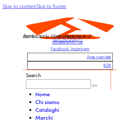
Skip to content
Skip to footer
Aramini s.r.l. / Importazione e distribuzione di strumenti musicali
051 6020011
info@aramini.net
Facebook
Instagram
Area riservata
B2B
Search
Home
Chi siamo
Cataloghi
Marchi