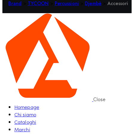
Brand
>
TYCOON
>
Percussioni
>
Djembè
>
Accessori
Close
Homepage
Chi siamo
Cataloghi
Marchi