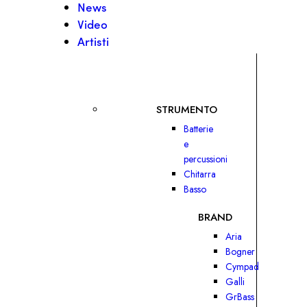
News
Video
Artisti
STRUMENTO
Batterie
e
percussioni
Chitarra
Basso
BRAND
Aria
Bogner
Cympad
Galli
GrBass