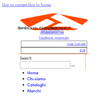
Skip to content
Skip to footer
Aramini s.r.l. / Importazione e distribuzione di strumenti musicali
051 6020011
info@aramini.net
Facebook
Instagram
Area riservata
B2B
Search
Home
Chi siamo
Cataloghi
Marchi