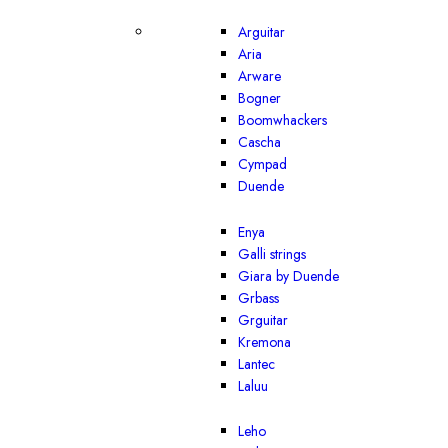
Arguitar
Aria
Arware
Bogner
Boomwhackers
Cascha
Cympad
Duende
Enya
Galli strings
Giara by Duende
Grbass
Grguitar
Kremona
Lantec
Laluu
Leho