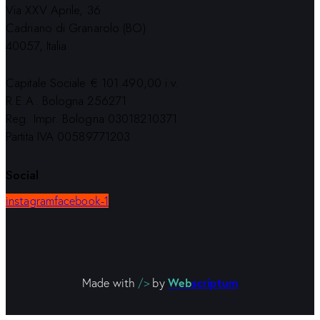
Via XXV Aprile, 36
Cadriano di Granarolo (BO)
40057, Italia
Capitale Sociale € 101.490,00 i.v.
R.E.A. Bologna 256271
Reg. Impr. Bologna 03018210371
Partita IVA 00589771203
Social
instagram
facebook-1
Web
scriptum
Made with
/>
by