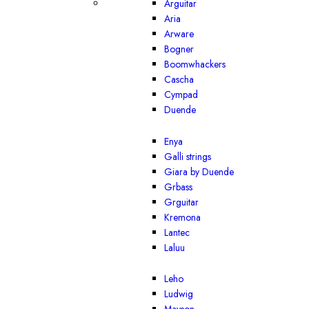
Arguitar
Aria
Arware
Bogner
Boomwhackers
Cascha
Cympad
Duende
Enya
Galli strings
Giara by Duende
Grbass
Grguitar
Kremona
Lantec
Laluu
Leho
Ludwig