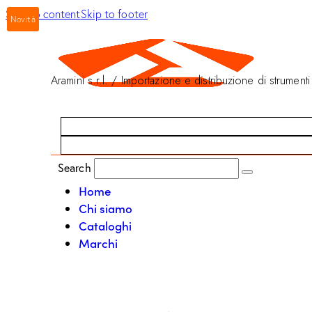
Skip to content
Skip to footer
Novità
Aramini s.r.l. / Importazione e distribuzione di strumenti
Search
Home
Chi siamo
Cataloghi
Marchi