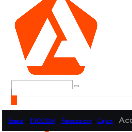
Acc
Brand
TYCOON
Percussioni
Cajon
>
>
>
>