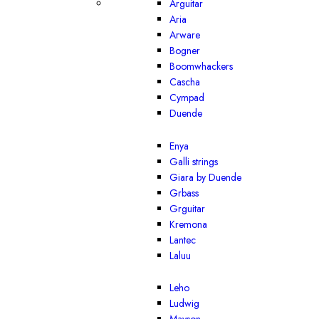
Arguitar
Aria
Arware
Bogner
Boomwhackers
Cascha
Cympad
Duende
Enya
Galli strings
Giara by Duende
Grbass
Grguitar
Kremona
Lantec
Laluu
Leho
Ludwig