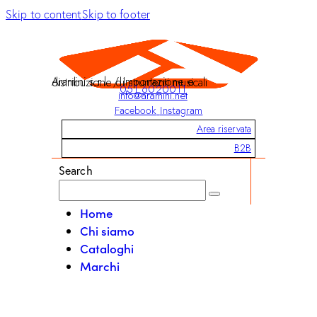
Skip to content
Skip to footer
Aramini s.r.l. / Importazione e distribuzione di strumenti musicali
051 6020011
info@aramini.net
Facebook
Instagram
Area riservata
B2B
Search
Home
Chi siamo
Cataloghi
Marchi