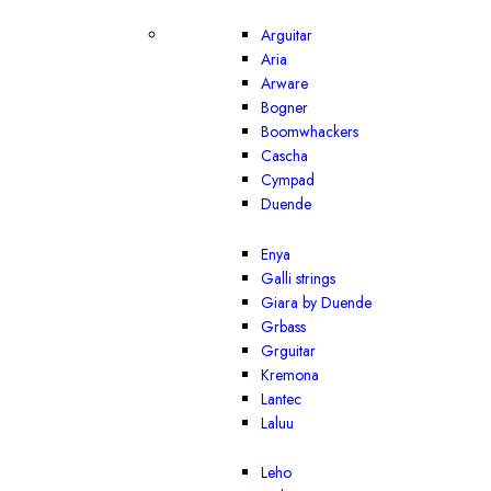
Arguitar
Aria
Arware
Bogner
Boomwhackers
Cascha
Cympad
Duende
Enya
Galli strings
Giara by Duende
Grbass
Grguitar
Kremona
Lantec
Laluu
Leho