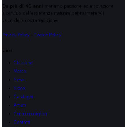
Da più di 40 anni
mettiamo passione ed innovazione
a servizio dell’esperienza maturata per trasmettervi i
valori della nostra tradizione.
Privacy Policy
–
Cookie Policy
Links
Chi siamo
Marchi
News
Video
Cataloghi
Artisti
Centri consigliati
Contatti