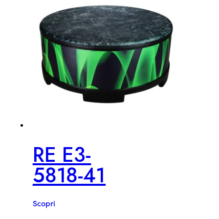
RE E3-
5818-41
Scopri