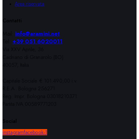
Area riservata
Contatti
Mail:
info@aramini.net
Tel:
+39 051 6020011
Via XXV Aprile, 36
Cadriano di Granarolo (BO)
40057, Italia
Capitale Sociale € 101.490,00 i.v.
R.E.A. Bologna 256271
Reg. Impr. Bologna 03018210371
Partita IVA 00589771203
Social
instagram
facebook-1