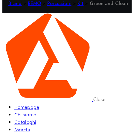
Brand
>
REMO
>
Percussioni
>
Kit
>
Green and Clean
Close
Homepage
Chi siamo
Cataloghi
Marchi