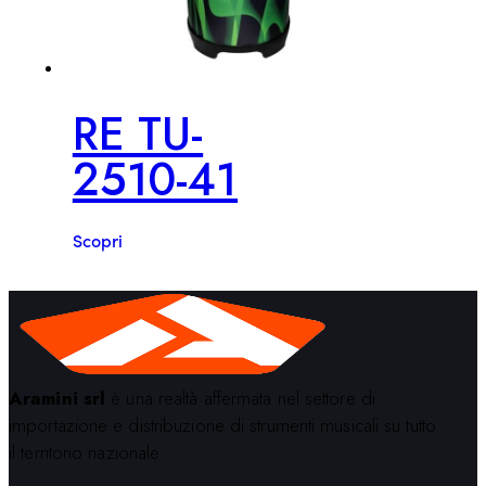
RE TU-
2510-41
Scopri
Aramini srl
è una realtà affermata nel settore di
importazione e distribuzione di strumenti musicali su tutto
il territorio nazionale.