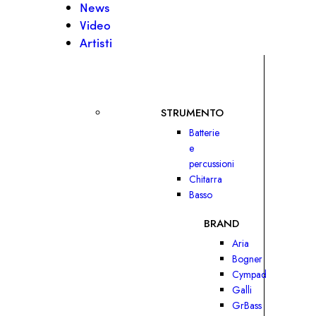
News
Video
Artisti
STRUMENTO
Batterie
e
percussioni
Chitarra
Basso
BRAND
Aria
Bogner
Cympad
Galli
GrBass