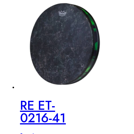
RE ET-
0216-41