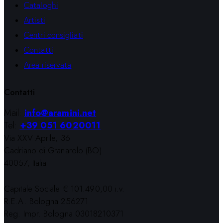
Cataloghi
Artisti
Centri consigliati
Contatti
Area riservata
Contatti
Mail:
info@aramini.net
Tel:
+39 051 6020011
Via XXV Aprile, 36
Cadriano di Granarolo (BO)
40057, Italia
Capitale Sociale € 101.490,00 i.v.
R.E.A. Bologna 256271
Reg. Impr. Bologna 03018210371