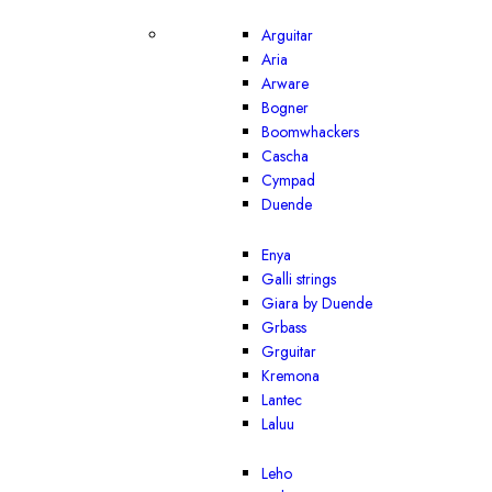
Arguitar
Aria
Arware
Bogner
Boomwhackers
Cascha
Cympad
Duende
Enya
Galli strings
Giara by Duende
Grbass
Grguitar
Kremona
Lantec
Laluu
Leho