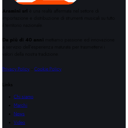
Aramini srl
è una realtà affermata nel settore di
importazione e distribuzione di strumenti musicali su tutto
il territorio nazionale.
Da più di 40 anni
mettiamo passione ed innovazione
a servizio dell’esperienza maturata per trasmettervi i
valori della nostra tradizione.
Privacy Policy
–
Cookie Policy
Links
Chi siamo
Marchi
News
Video