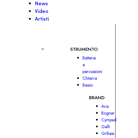
News
Video
Artisti
STRUMENTO
Batterie
e
percussioni
Chitarra
Basso
BRAND
Aria
Bogner
Cympad
Galli
GrBass