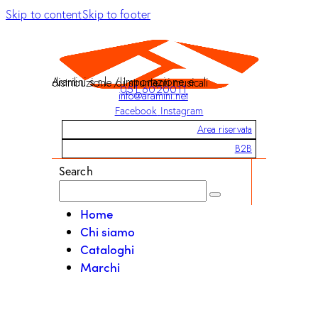
Skip to content
Skip to footer
Aramini s.r.l. / Importazione e distribuzione di strumenti musicali
051 6020011
info@aramini.net
Facebook
Instagram
Area riservata
B2B
Search
Home
Chi siamo
Cataloghi
Marchi