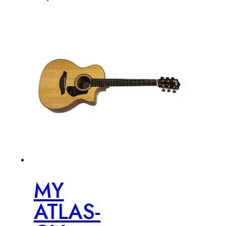
MY
ATLAS-