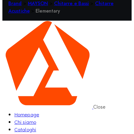
Brand
>
MAYSON
>
Chitarre e Bassi
>
Chitarre
Acustiche
>
Elementary
Close
Homepage
Chi siamo
Cataloghi