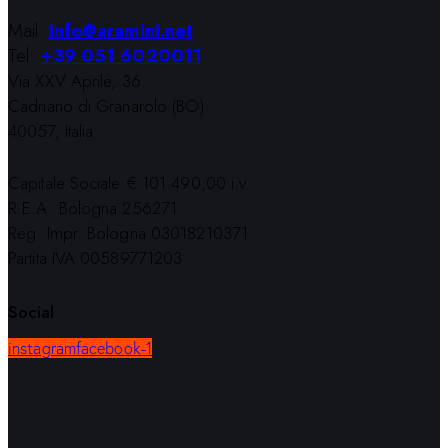
Mail:
info@aramini.net
Tel:
+39 051 6020011
Via XXV Aprile, 36
Cadriano di Granarolo (BO)
40057, Italia
Capitale Sociale € 101.490,00 i.v.
R.E.A. Bologna 256271
Reg. Impr. Bologna 03018210371
Partita IVA 00589771203
Social
instagram
facebook-1