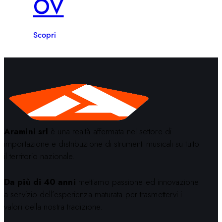
OV
Scopri
Aramini srl
è una realtà affermata nel settore di
importazione e distribuzione di strumenti musicali su tutto
il territorio nazionale.
Da più di 40 anni
mettiamo passione ed innovazione
a servizio dell’esperienza maturata per trasmettervi i
valori della nostra tradizione.