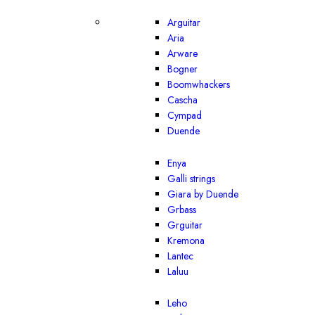
Arguitar
Aria
Arware
Bogner
Boomwhackers
Cascha
Cympad
Duende
Enya
Galli strings
Giara by Duende
Grbass
Grguitar
Kremona
Lantec
Laluu
Leho