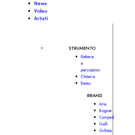
News
Video
Artisti
STRUMENTO
Batterie
e
percussioni
Chitarra
Basso
BRAND
Aria
Bogner
Cympad
Galli
GrBass