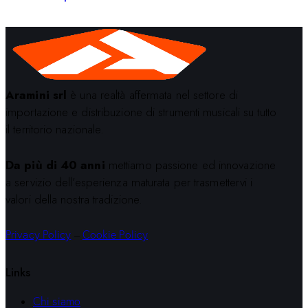
Aramini srl
è una realtà affermata nel settore di
importazione e distribuzione di strumenti musicali su tutto
il territorio nazionale.
Da più di 40 anni
mettiamo passione ed innovazione
a servizio dell’esperienza maturata per trasmettervi i
valori della nostra tradizione.
Privacy Policy
–
Cookie Policy
Links
Chi siamo