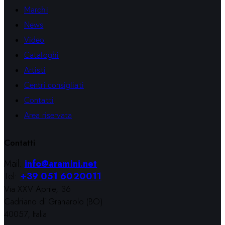
Marchi
News
Video
Cataloghi
Artisti
Centri consigliati
Contatti
Area riservata
Contatti
Mail:
info@aramini.net
Tel:
+39 051 6020011
Via XXV Aprile, 36
Cadriano di Granarolo (BO)
40057, Italia