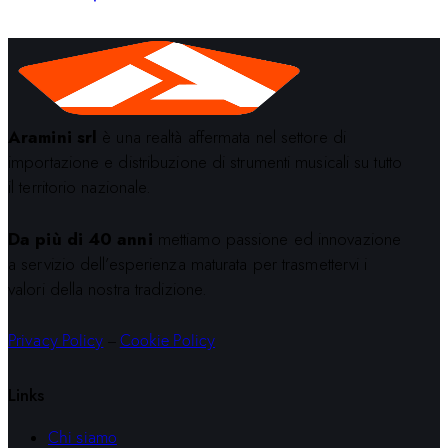
Aramini srl
è una realtà affermata nel settore di
importazione e distribuzione di strumenti musicali su tutto
il territorio nazionale.
Da più di 40 anni
mettiamo passione ed innovazione
a servizio dell’esperienza maturata per trasmettervi i
valori della nostra tradizione.
Privacy Policy
–
Cookie Policy
Links
Chi siamo