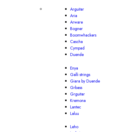
Arguitar
Aria
Arware
Bogner
Boomwhackers
Cascha
Cympad
Duende
Enya
Galli strings
Giara by Duende
Grbass
Grguitar
Kremona
Lantec
Laluu
Leho