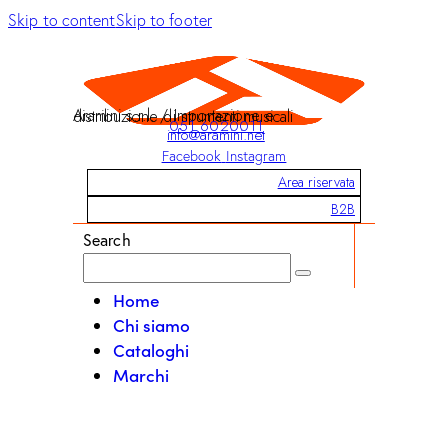
Skip to content
Skip to footer
Aramini s.r.l. / Importazione e distribuzione di strumenti musicali
051 6020011
info@aramini.net
Facebook
Instagram
Area riservata
B2B
Search
Home
Chi siamo
Cataloghi
Marchi