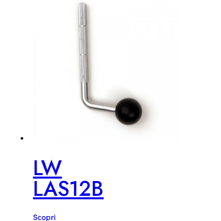
LW
LAS12B
Scopri