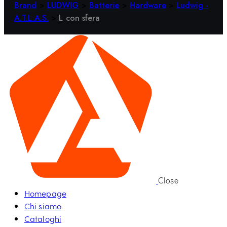
Brand
>
LUDWIG
>
Batterie
>
Hardware
>
Ludwig -
A.T.L.A.S.
>
L con sfera
Close
Homepage
Chi siamo
Cataloghi