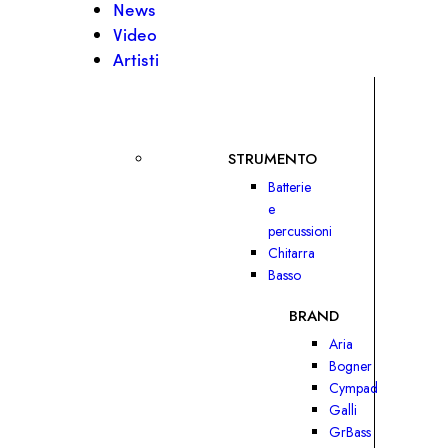
News
Video
Artisti
STRUMENTO
Batterie
e
percussioni
Chitarra
Basso
BRAND
Aria
Bogner
Cympad
Galli
GrBass