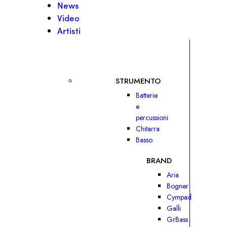
News
Video
Artisti
STRUMENTO
Batterie
e
percussioni
Chitarra
Basso
BRAND
Aria
Bogner
Cympad
Galli
GrBass