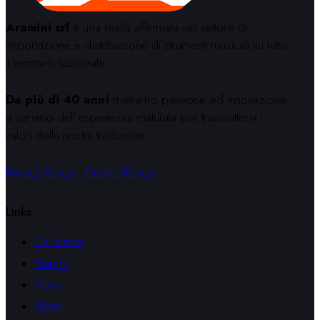
Aramini srl
è una realtà affermata nel settore di
importazione e distribuzione di strumenti musicali su tutto
il territorio nazionale.
Da più di 40 anni
mettiamo passione ed innovazione
a servizio dell’esperienza maturata per trasmettervi i
valori della nostra tradizione.
Privacy Policy
–
Cookie Policy
Links
Chi siamo
Marchi
News
Video