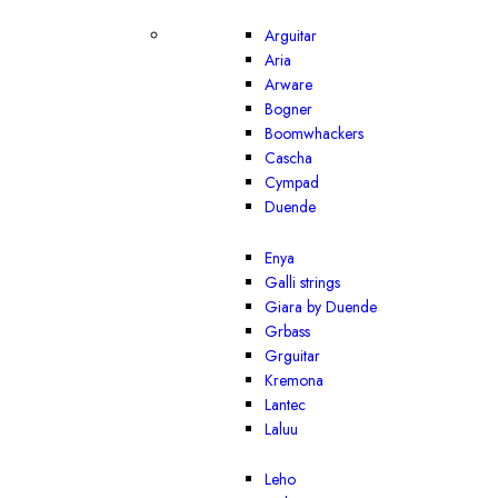
Arguitar
Aria
Arware
Bogner
Boomwhackers
Cascha
Cympad
Duende
Enya
Galli strings
Giara by Duende
Grbass
Grguitar
Kremona
Lantec
Laluu
Leho