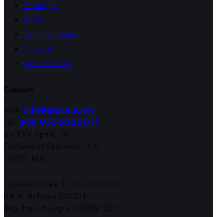
Cataloghi
Artisti
Centri consigliati
Contatti
Area riservata
Contatti
Mail:
info@aramini.net
Tel:
+39 051 6020011
Via XXV Aprile, 36
Cadriano di Granarolo (BO)
40057, Italia
Capitale Sociale € 101.490,00 i.v.
R.E.A. Bologna 256271
Reg. Impr. Bologna 03018210371