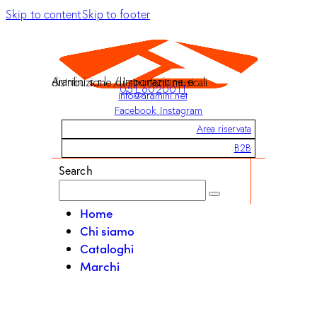
Skip to content
Skip to footer
Aramini s.r.l. / Importazione e distribuzione di strumenti musicali
051 6020011
info@aramini.net
Facebook
Instagram
Area riservata
B2B
Search
Home
Chi siamo
Cataloghi
Marchi