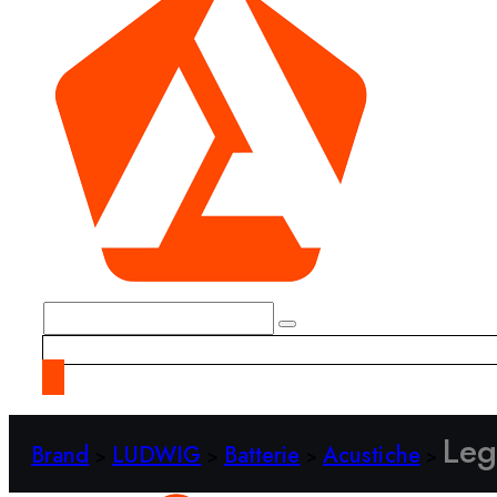
Leg
Brand
LUDWIG
Batterie
Acustiche
>
>
>
>