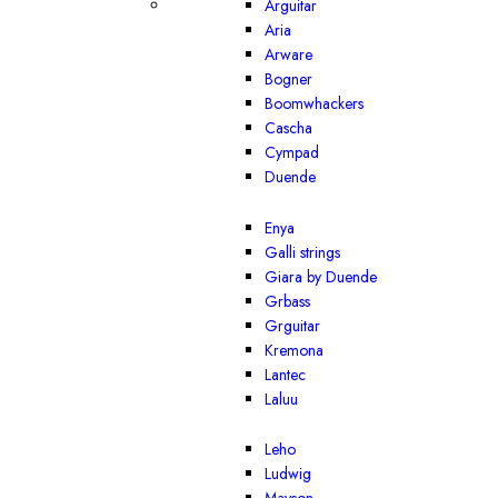
Arguitar
Aria
Arware
Bogner
Boomwhackers
Cascha
Cympad
Duende
Enya
Galli strings
Giara by Duende
Grbass
Grguitar
Kremona
Lantec
Laluu
Leho
Ludwig