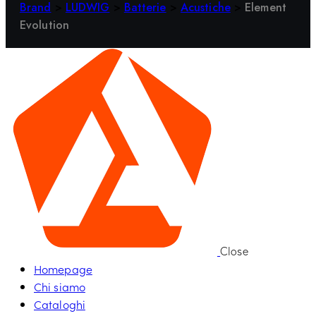
Brand
>
LUDWIG
>
Batterie
>
Acustiche
>
Element
Evolution
Close
Homepage
Chi siamo
Cataloghi