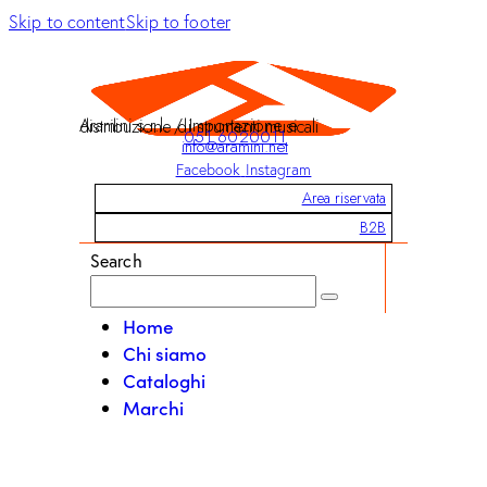
Skip to content
Skip to footer
Aramini s.r.l. / Importazione e distribuzione di strumenti musicali
051 6020011
info@aramini.net
Facebook
Instagram
Area riservata
B2B
Search
Home
Chi siamo
Cataloghi
Marchi