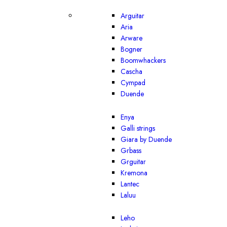
Arguitar
Aria
Arware
Bogner
Boomwhackers
Cascha
Cympad
Duende
Enya
Galli strings
Giara by Duende
Grbass
Grguitar
Kremona
Lantec
Laluu
Leho