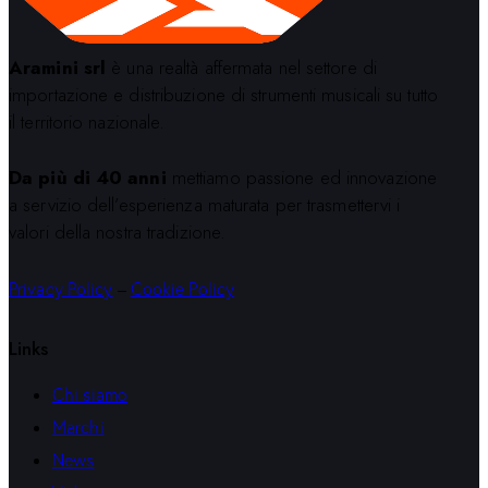
Aramini srl
è una realtà affermata nel settore di
importazione e distribuzione di strumenti musicali su tutto
il territorio nazionale.
Da più di 40 anni
mettiamo passione ed innovazione
a servizio dell’esperienza maturata per trasmettervi i
valori della nostra tradizione.
Privacy Policy
–
Cookie Policy
Links
Chi siamo
Marchi
News