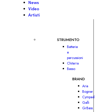
News
Video
Artisti
STRUMENTO
Batterie
e
percussioni
Chitarra
Basso
BRAND
Aria
Bogner
Cympad
Galli
GrBass