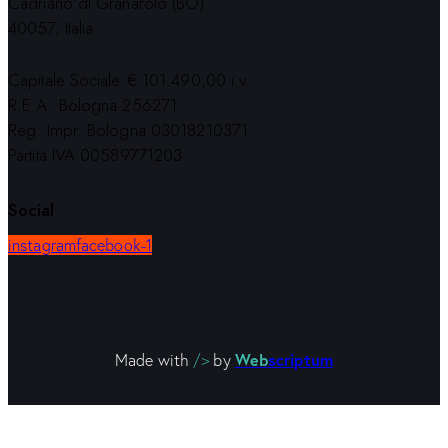
Cadriano di Granarolo (BO)
40057, Italia
Capitale Sociale € 101.490,00 i.v.
R.E.A. Bologna 256271
Reg. Impr. Bologna 03018210371
Partita IVA 00589771203
Social
instagram
facebook-1
Web
scriptum
Made with
/>
by