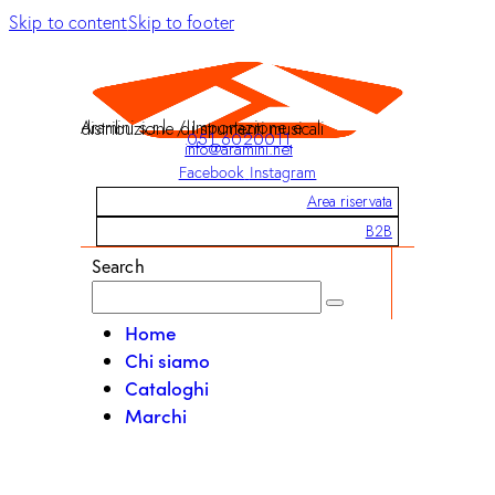
Skip to content
Skip to footer
Aramini s.r.l. / Importazione e distribuzione di strumenti musicali
051 6020011
info@aramini.net
Facebook
Instagram
Area riservata
B2B
Search
Home
Chi siamo
Cataloghi
Marchi