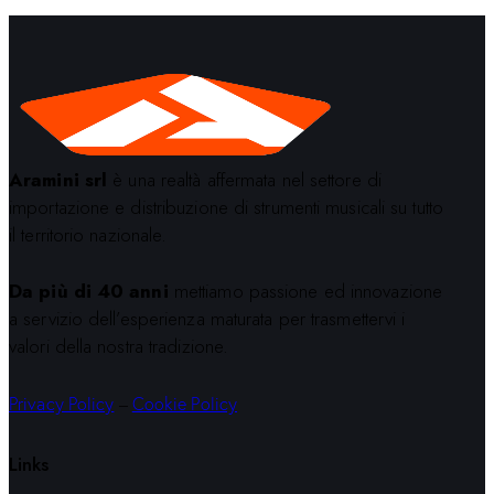
Aramini srl
è una realtà affermata nel settore di
importazione e distribuzione di strumenti musicali su tutto
il territorio nazionale.
Da più di 40 anni
mettiamo passione ed innovazione
a servizio dell’esperienza maturata per trasmettervi i
valori della nostra tradizione.
Privacy Policy
–
Cookie Policy
Links