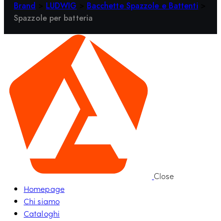
Brand
>
LUDWIG
>
Bacchette Spazzole e Battenti
>
Spazzole per batteria
Close
Homepage
Chi siamo
Cataloghi