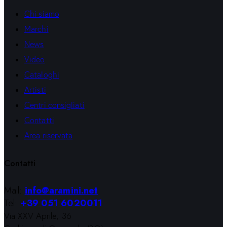
Chi siamo
Marchi
News
Video
Cataloghi
Artisti
Centri consigliati
Contatti
Area riservata
Contatti
Mail:
info@aramini.net
Tel:
+39 051 6020011
Via XXV Aprile, 36