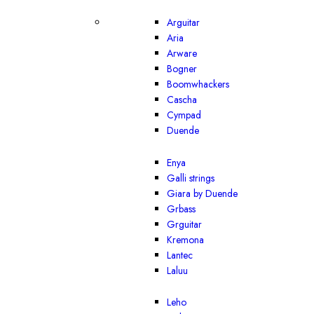
Arguitar
Aria
Arware
Bogner
Boomwhackers
Cascha
Cympad
Duende
Enya
Galli strings
Giara by Duende
Grbass
Grguitar
Kremona
Lantec
Laluu
Leho