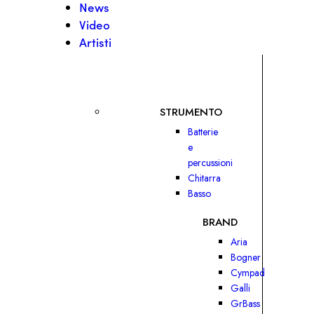
News
Video
Artisti
STRUMENTO
Batterie
e
percussioni
Chitarra
Basso
BRAND
Aria
Bogner
Cympad
Galli
GrBass