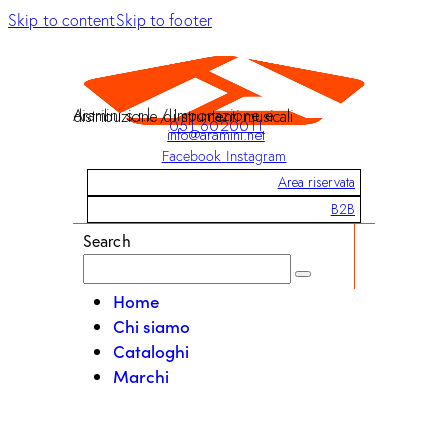
Skip to content
Skip to footer
Aramini s.r.l. / Importazione e distribuzione di strumenti musicali
051 6020011
info@aramini.net
Facebook
Instagram
Area riservata
B2B
Search
Home
Chi siamo
Cataloghi
Marchi