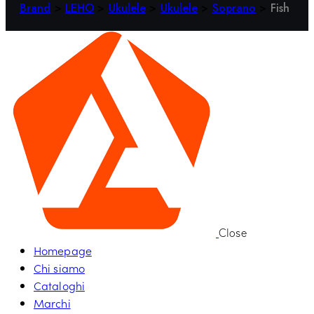
Brand
>
LEHO
>
Ukulele
>
Ukulele
>
Soprano
>
Fish
Close
Homepage
Chi siamo
Cataloghi
Marchi