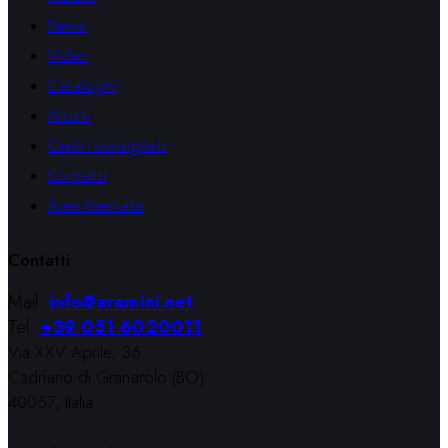
News
Video
Cataloghi
Artisti
Centri consigliati
Contatti
Area riservata
Contatti
Mail:
info@aramini.net
Tel:
+39 051 6020011
Via XXV Aprile, 36
Cadriano di Granarolo (BO)
40057, Italia