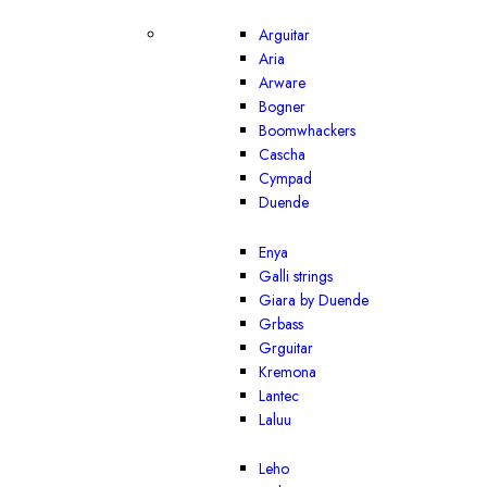
Arguitar
Aria
Arware
Bogner
Boomwhackers
Cascha
Cympad
Duende
Enya
Galli strings
Giara by Duende
Grbass
Grguitar
Kremona
Lantec
Laluu
Leho