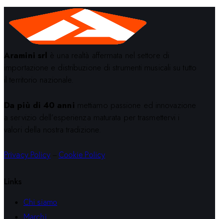
Aramini srl
è una realtà affermata nel settore di
importazione e distribuzione di strumenti musicali su tutto
il territorio nazionale.
Da più di 40 anni
mettiamo passione ed innovazione
a servizio dell’esperienza maturata per trasmettervi i
valori della nostra tradizione.
Privacy Policy
–
Cookie Policy
Links
Chi siamo
Marchi