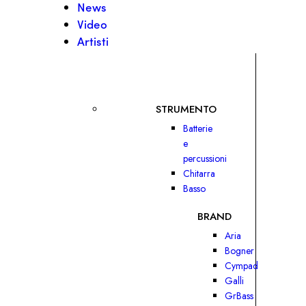
News
Video
Artisti
STRUMENTO
Batterie
e
percussioni
Chitarra
Basso
BRAND
Aria
Bogner
Cympad
Galli
GrBass