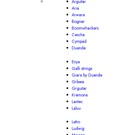
Arguitar
Aria
Arware
Bogner
Boomwhackers
Cascha
Cympad
Duende
Enya
Galli strings
Giara by Duende
Grbass
Grguitar
Kremona
Lantec
Laluu
Leho
Ludwig