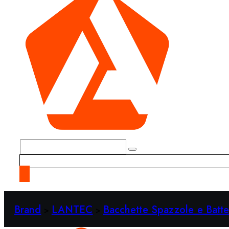
Brand
LANTEC
Bacchette Spazzole e Batte
>
>