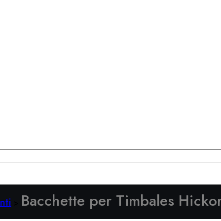
Bacchette per Timbales Hicko
nti
>