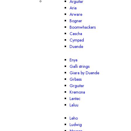
Arguitar
Aria
Arware
Bogner
Boomwhackers
Cascha
Cympad
Duende
Enya
Galli strings
Giara by Duende
Grbass
Grguitar
Kremona
Lantec
Laluu
Leho
Ludwig