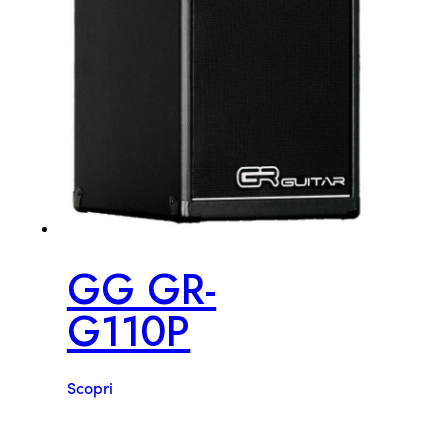
GG GR-
G110P
Scopri