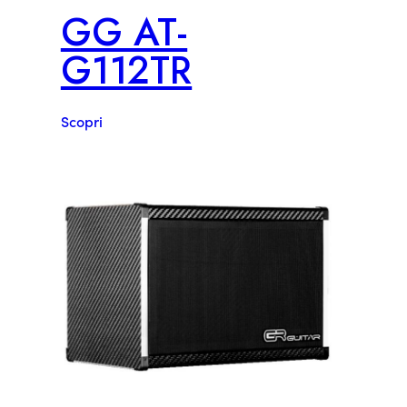
GG AT-
G112TR
Scopri