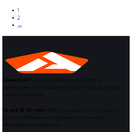
1
2
→
Aramini srl
è una realtà affermata nel settore di
importazione e distribuzione di strumenti musicali su tutto
il territorio nazionale.
Da più di 40 anni
mettiamo passione ed innovazione
a servizio dell’esperienza maturata per trasmettervi i
valori della nostra tradizione.