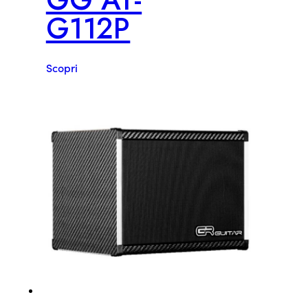
G112P
Scopri