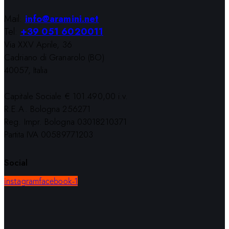
Mail:
info@aramini.net
Tel:
+39 051 6020011
Via XXV Aprile, 36
Cadriano di Granarolo (BO)
40057, Italia
Capitale Sociale € 101.490,00 i.v.
R.E.A. Bologna 256271
Reg. Impr. Bologna 03018210371
Partita IVA 00589771203
Social
instagram
facebook-1