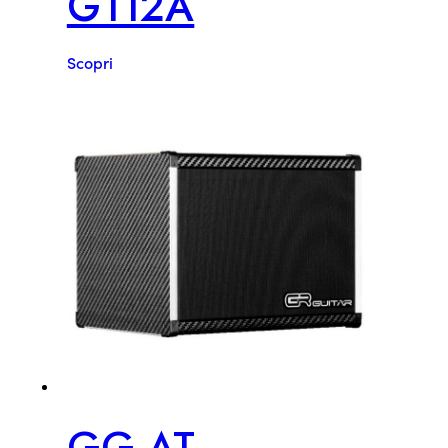
G112A
Scopri
GG AT-