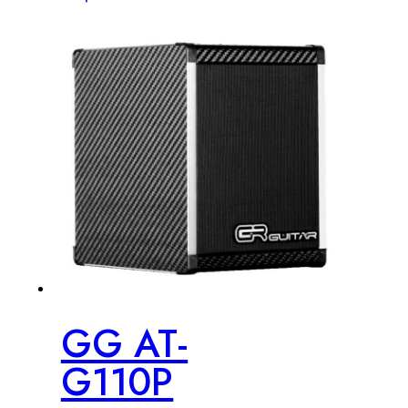
GG AT-
G110P