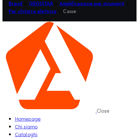
Brand
>
GRGUITAR
>
Amplificazione per strumenti
>
Per chitarra elettrica
>
Casse
Close
Homepage
Chi siamo
Cataloghi