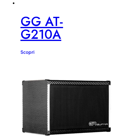
GG AT-
G210A
Scopri