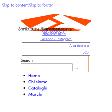
Skip to content
Skip to footer
Aramini s.r.l. / Importazione e distribuzione di strumenti musicali
051 6020011
info@aramini.net
Facebook
Instagram
Area riservata
B2B
Search
Home
Chi siamo
Cataloghi
Marchi