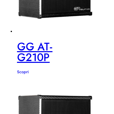
GG AT-
G210P
Scopri