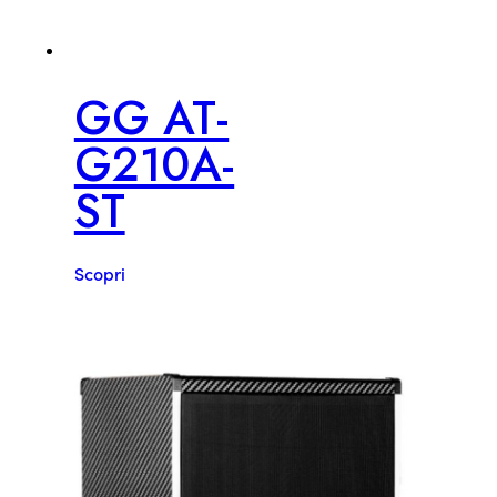
GG AT-
G210A-
ST
Scopri