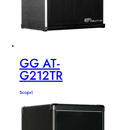
GG AT-
G212TR
Scopri