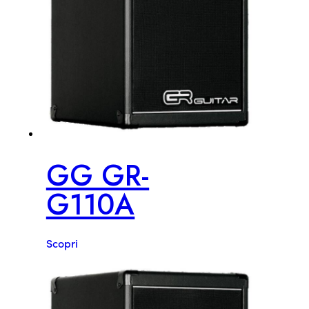
GG GR-
G110A
Scopri