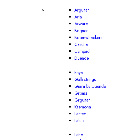
Arguitar
Aria
Arware
Bogner
Boomwhackers
Cascha
Cympad
Duende
Enya
Galli strings
Giara by Duende
Grbass
Grguitar
Kremona
Lantec
Laluu
Leho