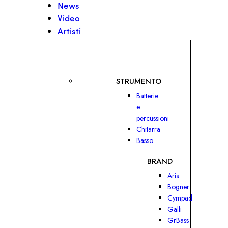
News
Video
Artisti
STRUMENTO
Batterie
e
percussioni
Chitarra
Basso
BRAND
Aria
Bogner
Cympad
Galli
GrBass