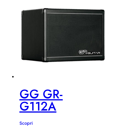
GG GR-
G112A
Scopri