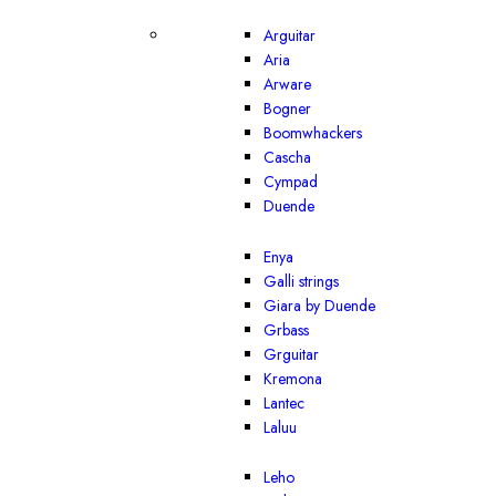
Arguitar
Aria
Arware
Bogner
Boomwhackers
Cascha
Cympad
Duende
Enya
Galli strings
Giara by Duende
Grbass
Grguitar
Kremona
Lantec
Laluu
Leho