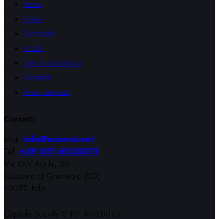
News
Video
Cataloghi
Artisti
Centri consigliati
Contatti
Area riservata
Contatti
Mail:
info@aramini.net
Tel:
+39 051 6020011
Via XXV Aprile, 36
Cadriano di Granarolo (BO)
40057, Italia
Capitale Sociale € 101.490,00 i.v.