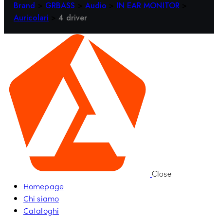
Brand
>
GRBASS
>
Audio
>
IN EAR MONITOR
>
Auricolari
>
4 driver
Close
Homepage
Chi siamo
Cataloghi