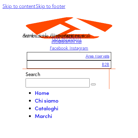
Skip to content
Skip to footer
Aramini s.r.l. / Importazione e distribuzione di strumenti musicali
051 6020011
info@aramini.net
Facebook
Instagram
Area riservata
B2B
Search
Home
Chi siamo
Cataloghi
Marchi