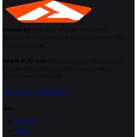
Aramini srl
è una realtà affermata nel settore di
importazione e distribuzione di strumenti musicali su tutto
il territorio nazionale.
Da più di 40 anni
mettiamo passione ed innovazione
a servizio dell’esperienza maturata per trasmettervi i
valori della nostra tradizione.
Privacy Policy
–
Cookie Policy
Links
Chi siamo
Marchi