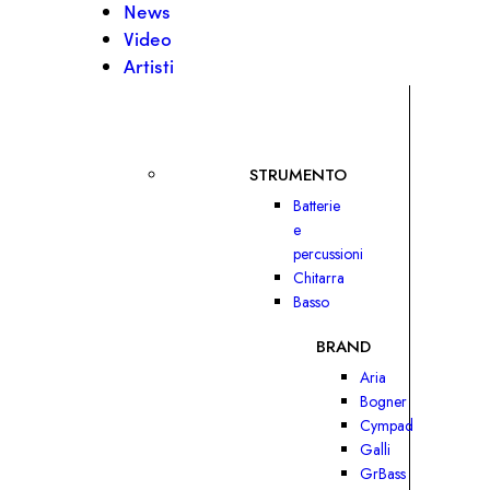
News
Video
Artisti
STRUMENTO
Batterie
e
percussioni
Chitarra
Basso
BRAND
Aria
Bogner
Cympad
Galli
GrBass