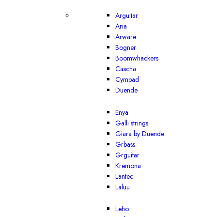
Arguitar
Aria
Arware
Bogner
Boomwhackers
Cascha
Cympad
Duende
Enya
Galli strings
Giara by Duende
Grbass
Grguitar
Kremona
Lantec
Laluu
Leho