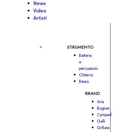
News
Video
Artisti
STRUMENTO
Batterie
e
percussioni
Chitarra
Basso
BRAND
Aria
Bogner
Cympad
Galli
GrBass