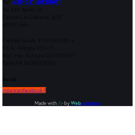
Tel:
+39 051 6020011
Via XXV Aprile, 36
Cadriano di Granarolo (BO)
40057, Italia
Capitale Sociale € 101.490,00 i.v.
R.E.A. Bologna 256271
Reg. Impr. Bologna 03018210371
Partita IVA 00589771203
Social
instagram
facebook-1
Web
scriptum
Made with
/>
by