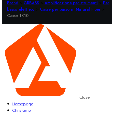
Brand
>
GRBASS
>
Amplificazione per strumenti
>
Per
basso elettrico
>
Casse per basso in Natural Fiber
>
Casse 1X10
Close
Homepage
Chi siamo