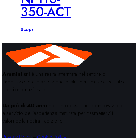
350-ACT
Scopri
Aramini srl
è una realtà affermata nel settore di
importazione e distribuzione di strumenti musicali su tutto
il territorio nazionale.
Da più di 40 anni
mettiamo passione ed innovazione
a servizio dell’esperienza maturata per trasmettervi i
valori della nostra tradizione.
Privacy Policy
–
Cookie Policy