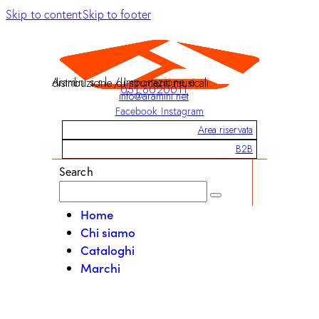
Skip to content
Skip to footer
Aramini s.r.l. / Importazione e distribuzione di strumenti musicali
051 6020011
info@aramini.net
Facebook
Instagram
Area riservata
B2B
Search
Home
Chi siamo
Cataloghi
Marchi