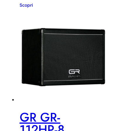
Scopri
GR GR-
112HP-8