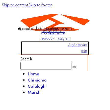
Skip to content
Skip to footer
Aramini s.r.l. / Importazione e distribuzione di strumenti musicali
051 6020011
info@aramini.net
Facebook
Instagram
Area riservata
B2B
Search
Home
Chi siamo
Cataloghi
Marchi