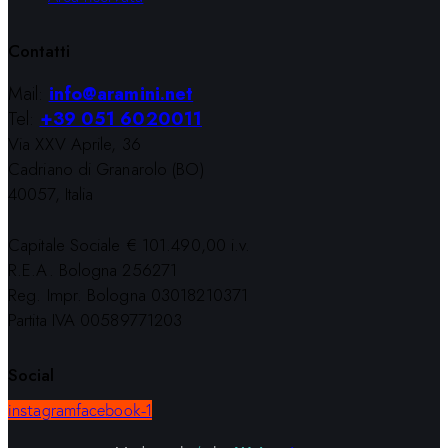
Contatti
Mail:
info@aramini.net
Tel:
+39 051 6020011
Via XXV Aprile, 36
Cadriano di Granarolo (BO)
40057, Italia
Capitale Sociale € 101.490,00 i.v.
R.E.A. Bologna 256271
Reg. Impr. Bologna 03018210371
Partita IVA 00589771203
Social
instagram
facebook-1