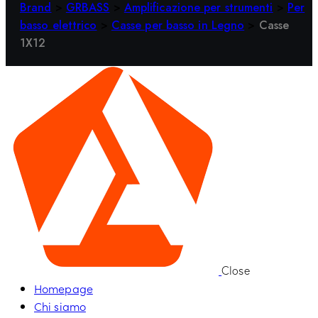
Brand
>
GRBASS
>
Amplificazione per strumenti
>
Per
basso elettrico
>
Casse per basso in Legno
>
Casse
1X12
Close
Homepage
Chi siamo