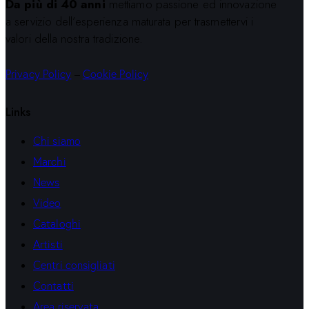
Da più di 40 anni
mettiamo passione ed innovazione
a servizio dell’esperienza maturata per trasmettervi i
valori della nostra tradizione.
Privacy Policy
–
Cookie Policy
Links
Chi siamo
Marchi
News
Video
Cataloghi
Artisti
Centri consigliati
Contatti
Area riservata