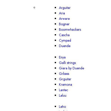
Arguitar
Aria
Arware
Bogner
Boomwhackers
Cascha
Cympad
Duende
Enya
Galli strings
Giara by Duende
Grbass
Grguitar
Kremona
Lantec
Laluu
Leho