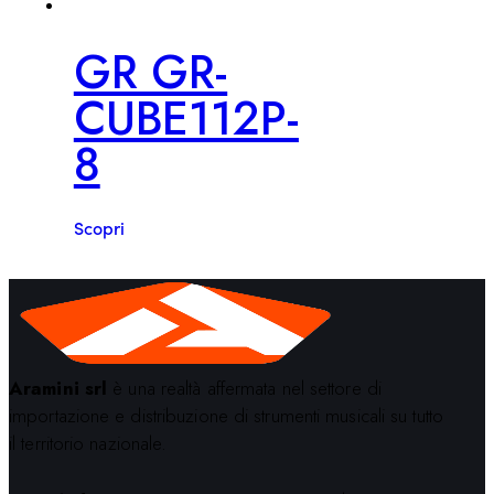
GR GR-
CUBE112P-
8
Scopri
Aramini srl
è una realtà affermata nel settore di
importazione e distribuzione di strumenti musicali su tutto
il territorio nazionale.