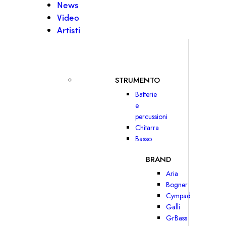
News
Video
Artisti
STRUMENTO
Batterie
e
percussioni
Chitarra
Basso
BRAND
Aria
Bogner
Cympad
Galli
GrBass