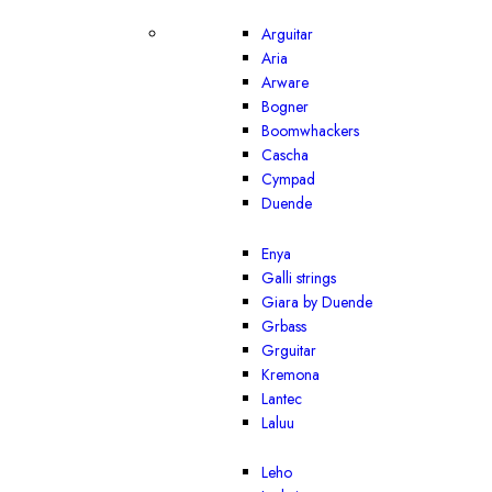
Arguitar
Aria
Arware
Bogner
Boomwhackers
Cascha
Cympad
Duende
Enya
Galli strings
Giara by Duende
Grbass
Grguitar
Kremona
Lantec
Laluu
Leho