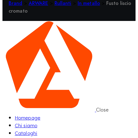
Brand
>
ARWARE
>
Rullanti
>
In metallo
>
Fusto liscio
cromato
Close
Homepage
Chi siamo
Cataloghi