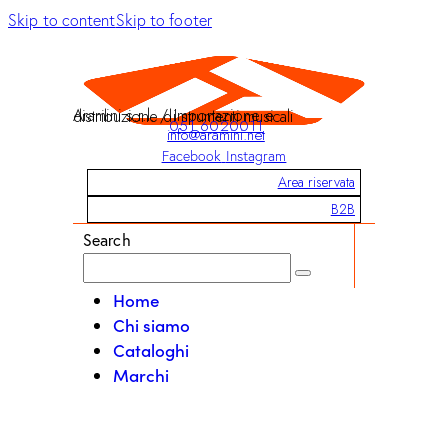
Skip to content
Skip to footer
Aramini s.r.l. / Importazione e distribuzione di strumenti musicali
051 6020011
info@aramini.net
Facebook
Instagram
Area riservata
B2B
Search
Home
Chi siamo
Cataloghi
Marchi