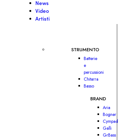
News
Video
Artisti
STRUMENTO
Batterie
e
percussioni
Chitarra
Basso
BRAND
Aria
Bogner
Cympad
Galli
GrBass