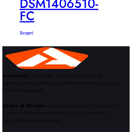
DSM1406510-
FC
Scopri
Aramini srl
è una realtà affermata nel settore di
importazione e distribuzione di strumenti musicali su tutto
il territorio nazionale.
Da più di 40 anni
mettiamo passione ed innovazione
a servizio dell’esperienza maturata per trasmettervi i
valori della nostra tradizione.