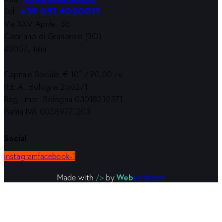
Tel:
+39 051 6020011
Via XXV Aprile, 36
Cadriano di Granarolo (BO)
40057, Italia
Capitale Sociale € 101.490,00 i.v.
R.E.A. Bologna 256271
Reg. Impr. Bologna 03018210371
Partita IVA 00589771203
Social
instagram
facebook-1
Web
scriptum
Made with
/>
by