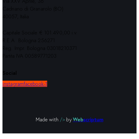
Via XXV Aprile, 36
Cadriano di Granarolo (BO)
40057, Italia
Capitale Sociale € 101.490,00 i.v.
R.E.A. Bologna 256271
Reg. Impr. Bologna 03018210371
Partita IVA 00589771203
Social
instagram
facebook-1
Web
scriptum
Made with
/>
by