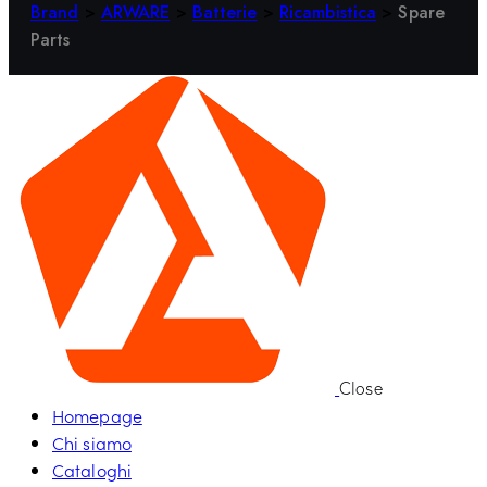
Brand
>
ARWARE
>
Batterie
>
Ricambistica
>
Spare
Parts
Close
Homepage
Chi siamo
Cataloghi