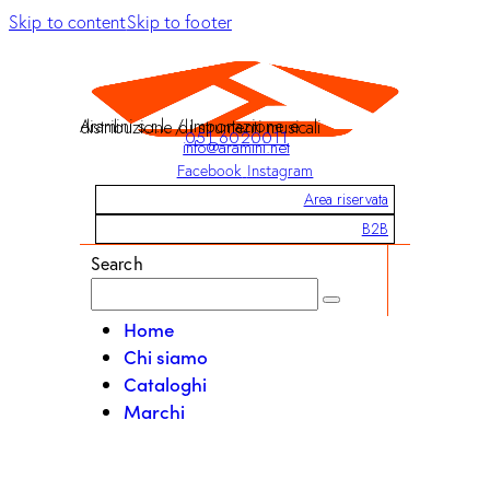
Skip to content
Skip to footer
Aramini s.r.l. / Importazione e distribuzione di strumenti musicali
051 6020011
info@aramini.net
Facebook
Instagram
Area riservata
B2B
Search
Home
Chi siamo
Cataloghi
Marchi