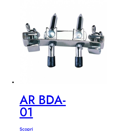
AR BDA-
01
Scopri