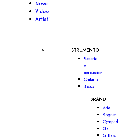
News
Video
Artisti
STRUMENTO
Batterie
e
percussioni
Chitarra
Basso
BRAND
Aria
Bogner
Cympad
Galli
GrBass