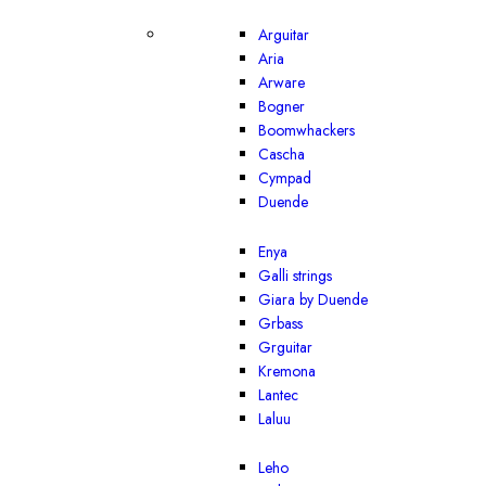
Arguitar
Aria
Arware
Bogner
Boomwhackers
Cascha
Cympad
Duende
Enya
Galli strings
Giara by Duende
Grbass
Grguitar
Kremona
Lantec
Laluu
Leho